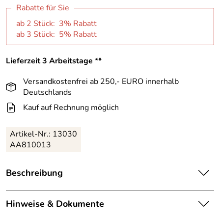
Rabatte für Sie
ab 2 Stück: 3% Rabatt
ab 3 Stück: 5% Rabatt
Lieferzeit 3 Arbeitstage **
Versandkostenfrei ab 250,- EURO innerhalb
Deutschlands
Kauf auf Rechnung möglich
Artikel-Nr.:
13030
AA810013
Beschreibung
Los geht es zur gemütlichen, Stress freien Schlittenfahrt,
mit der Schlitten Holzschiebelehne von Sirch. Mit der
Hinweise & Dokumente
Lehne kann der Rodel perfekt und bequem gesteuert