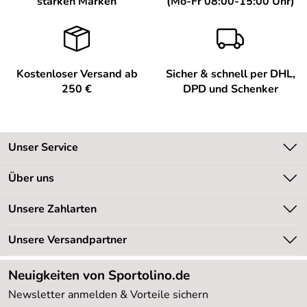
starken Marken
(Mo-Fr 08:00-15:00 Uhr)
Kostenloser Versand ab
Sicher & schnell per DHL,
250 €
DPD und Schenker
Unser Service
Kontakt
Über uns
Kundeninformationen
Unsere Bestseller
Unsere Zahlarten
Newsletter
Marken
Retourenabwicklung
Unsere Versandpartner
Neu
Lieferbedingungen
Sale %
Neuigkeiten von Sportolino.de
Kundenlogin
Kundenbewertungen (20.177)
Newsletter anmelden & Vorteile sichern
4,8/5