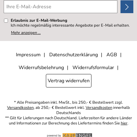
*****
Erlaubnis zur E-Mail-Werbung
Ich möchte regelmäßig interessante Angebote per E-Mail erhalten.
Meine E-Mail-Adresse wird nicht an andere Unternehmen
Mehr anzeigen ...
weitergegeben. Zu statistischen Zwecken wird in anonymer Form
ausgewertet, welche Links im Newsletter geklickt werden. Dabei ist
nicht erkennbar, welche konkrete Person geklickt hat. Diese
Einwilligung zur Nutzung meiner E-Mail- Adresse für Werbezwecke
kann ich jederzeit mit Wirkung für die Zukunft widerrufen, indem ich
Impressum
Datenschutzerklärung
AGB
den Link "Abmelden" am Ende des Newsletters anklicke oder die
Option Newsletter im Mitgliederbereich deaktiviere. Die
Datenschutzerklärung
habe ich zur Kenntnis genommen.
Widerrufsbelehrung
Widerrufsformular
Vertrag widerrufen
* Alle Preisangaben inkl. MwSt., bis 250,- € Bestellwert zzgl.
Versandkosten
, ab 250,- € Bestellwert inkl.
Versandkosten
innerhalb
Deutschlands
** Gilt für Lieferungen nach Deutschland. Lieferzeiten für andere Länder
und Informationen zur Berechnung des Liefertermins finden Sie
hier
.