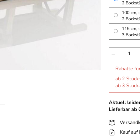
2 Bockst
100 cm, e
2 Bockst
115 cm, e
3 Bockst
−
Rabatte fü
ab 2 Stück
ab 3 Stück
Aktuell leider
Lieferbar ab
Versandk
Kauf auf