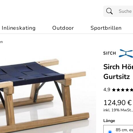
Inlineskating
Outdoor
Sportbrillen
en
Sirch Hö
Gurtsitz
4,9
****
124,90 €
inkl. 19% MwSt.,
Länge
85 cm, es