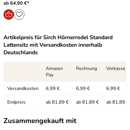
Bewertungsdatum: 05.01.2018
ab 64,90 €*
Hersteller: Sirch, Waldmühle 5, 87736 Böhen im Allgäu,
info@sirch.de
Artikelpreis für
Sirch Hörnerrodel Standard
Lattensitz
mit Versandkosten innerhalb
Deutschlands
Amazon
Rechnung
Vorkasse
Pay
Versandkosten
6,99 €
6,99 €
6,99 €
Endpreis
ab 81,89 €
ab 81,89 €
ab 81,89 €
Zusammengekauft mit