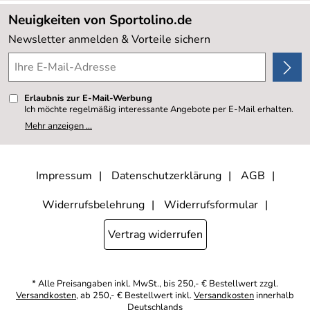
Lieferbedingungen
Sale %
Neuigkeiten von Sportolino.de
Kundenlogin
Kundenbewertungen (20.178)
Newsletter anmelden & Vorteile sichern
4,8/5
*****
Erlaubnis zur E-Mail-Werbung
Ich möchte regelmäßig interessante Angebote per E-Mail erhalten.
Meine E-Mail-Adresse wird nicht an andere Unternehmen
Mehr anzeigen ...
weitergegeben. Zu statistischen Zwecken wird in anonymer Form
ausgewertet, welche Links im Newsletter geklickt werden. Dabei ist
nicht erkennbar, welche konkrete Person geklickt hat. Diese
Einwilligung zur Nutzung meiner E-Mail- Adresse für Werbezwecke
kann ich jederzeit mit Wirkung für die Zukunft widerrufen, indem ich
Impressum
Datenschutzerklärung
AGB
den Link "Abmelden" am Ende des Newsletters anklicke oder die
Option Newsletter im Mitgliederbereich deaktiviere. Die
Datenschutzerklärung
habe ich zur Kenntnis genommen.
Widerrufsbelehrung
Widerrufsformular
Vertrag widerrufen
* Alle Preisangaben inkl. MwSt., bis 250,- € Bestellwert zzgl.
Versandkosten
, ab 250,- € Bestellwert inkl.
Versandkosten
innerhalb
Deutschlands