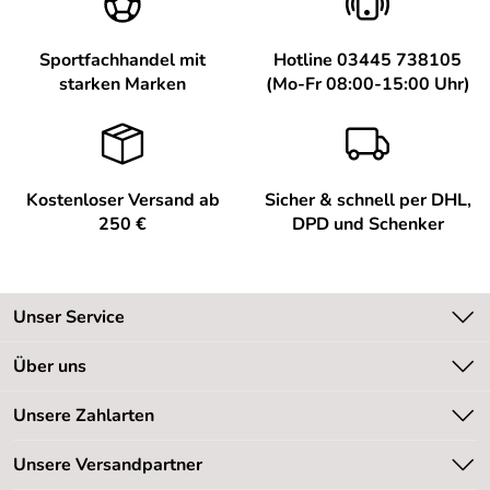
Sportfachhandel mit
Hotline 03445 738105
starken Marken
(Mo-Fr 08:00-15:00 Uhr)
Kostenloser Versand ab
Sicher & schnell per DHL,
250 €
DPD und Schenker
Unser Service
Kontakt
Über uns
Kundeninformationen
Unsere Bestseller
Unsere Zahlarten
Newsletter
Marken
Retourenabwicklung
Unsere Versandpartner
Neu