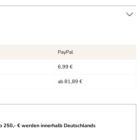
PayPal
6,99 €
ab 81,89 €
b 250,- € werden innerhalb Deutschlands
 Insofern ist er etwas schwerer, wird vermutlich aber auch