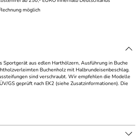
ostenfrei ab 250,- EURO innerhalb Deutschlands
 Rechnung möglich
es Sportgerät aus edlen Harthölzern, Ausführung in Buche
ichtholzverleimten Buchenholz mit Halbrundeisenbeschlag.
aussteifungen sind verschraubt. Wir empfehlen die Modelle
TÜV/GS geprüft nach EK2 (siehe Zusatzinformationen). Die