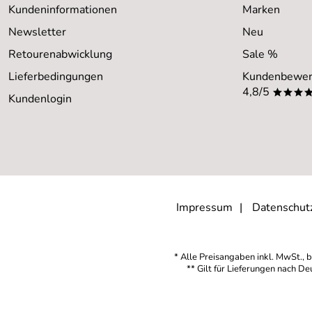
Bewertungsdatum: 31.12.2017
Kundeninformationen
Marken
Newsletter
Neu
Tomisch
Verifizierte Bewertung
*****
Retourenabwicklung
Sale %
Prukt gut, Lieferung schnell und gut--- alles ok! Danke!
Lieferbedingungen
Kundenbewer
Kaufdatum: 08.02.2017
4,8/5
Bewertungsdatum: 09.03.2017
***
Kundenlogin
Frank
Verifizierte Bewertung
*****
Sehr gut verarbeiteter Schlitten, breite Metallkufen, sehr sol
Kaufdatum: 27.01.2017
Bewertungsdatum: 07.02.2017
Impressum
Datenschut
* Alle Preisangaben inkl. MwSt., b
** Gilt für Lieferungen nach D