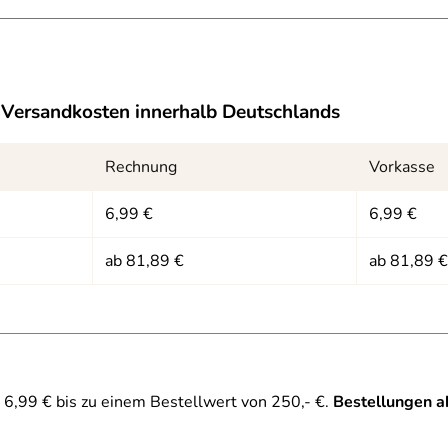
-2 (191kB)
Versandkosten innerhalb Deutschlands
Rechnung
Vorkasse
6,99 €
6,99 €
ab 81,89 €
ab 81,89 €
(Karton war an 2 - 3 Stellen beschädigt)
6,99 € bis zu einem Bestellwert von 250,- €.
Bestellungen a
en sind etwas dicker/stärker, als bei meinen letzten Schlitten.