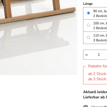
Länge
90 cm, bu
2 Bockst
100 cm, b
2 Bockst
110 cm, b
3 Bockst
−
Rabatte fü
ab 2 Stück
ab 3 Stück
Aktuell leider
Lieferbar ab