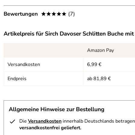
Dokumente zum Download:
Bewertungen
(7)
*****
Prüfgrundsatz für die Sicherheit von Rodelschlitten nach EK
5,0
*****
Artikelpreis für
Sirch Davoser Schlitten Buche
mit 
5
4
Amazon Pay
3
Versandkosten
6,99 €
2
1
Endpreis
ab 81,89 €
Jahn
Verifizierte Bewertung
*****
Schnelle Lieferung, jedoch war die Polsterung etwas wenig. 
Kaufdatum: 12.01.2026
Allgemeine Hinweise zur Bestellung
Bewertungsdatum: 27.01.2026
Die
Versandkosten
innerhalb Deutschlands betragen 
Frank
Verifizierte Bewertung
*****
versandkostenfrei geliefert.
Der Schlitten ist sehr gut verarbeitet und die einzelnen Latt