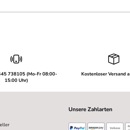
n befährt.
ma und Enkel, solider Schlitten, der nun schon ordentlich get
,sollte bei dem Preis inklusive sein
445 738105 (Mo-Fr 08:00-
Kostenloser Versand 
15:00 Uhr)
m nächsten Schnee. Abwicklung alles prima.
Unsere Zahlarten
onst alles gut.
eller