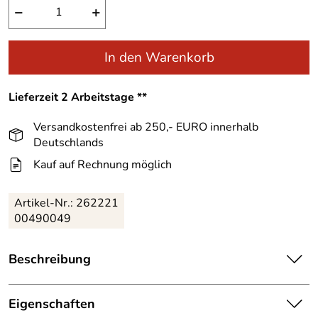
−
+
In den Warenkorb
Lieferzeit 2 Arbeitstage **
Versandkostenfrei ab 250,- EURO innerhalb
Deutschlands
Kauf auf Rechnung möglich
Artikel-Nr.:
262221
00490049
Beschreibung
Überzeugt durch ein leichtes Liegegefühl, eignet sich zum
Campen oder auch zum Übernachten bei Freunden, der
Eigenschaften
McKinley Trekker S 10 Mumienschlafsack sollte nicht