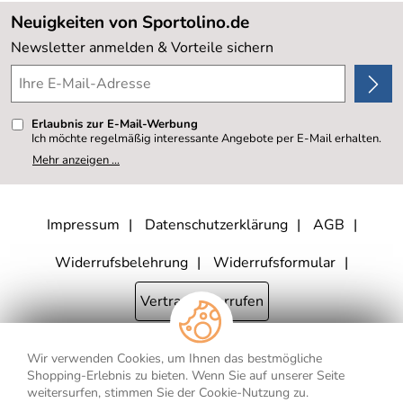
Lieferbedingungen
Sale %
Neuigkeiten von Sportolino.de
Kundenlogin
Kundenbewertungen (20.177)
Newsletter anmelden & Vorteile sichern
4,8/5
*****
Erlaubnis zur E-Mail-Werbung
Ich möchte regelmäßig interessante Angebote per E-Mail erhalten.
Meine E-Mail-Adresse wird nicht an andere Unternehmen
Mehr anzeigen ...
weitergegeben. Zu statistischen Zwecken wird in anonymer Form
ausgewertet, welche Links im Newsletter geklickt werden. Dabei ist
nicht erkennbar, welche konkrete Person geklickt hat. Diese
Einwilligung zur Nutzung meiner E-Mail- Adresse für Werbezwecke
kann ich jederzeit mit Wirkung für die Zukunft widerrufen, indem ich
Impressum
Datenschutzerklärung
AGB
den Link "Abmelden" am Ende des Newsletters anklicke oder die
Option Newsletter im Mitgliederbereich deaktiviere. Die
Datenschutzerklärung
habe ich zur Kenntnis genommen.
Widerrufsbelehrung
Widerrufsformular
Vertrag widerrufen
Wir verwenden Cookies, um Ihnen das bestmögliche
* Alle Preisangaben inkl. MwSt., bis 250,- € Bestellwert zzgl.
Shopping-Erlebnis zu bieten. Wenn Sie auf unserer Seite
Versandkosten
, ab 250,- € Bestellwert inkl.
Versandkosten
innerhalb
weitersurfen, stimmen Sie der Cookie-Nutzung zu.
Deutschlands