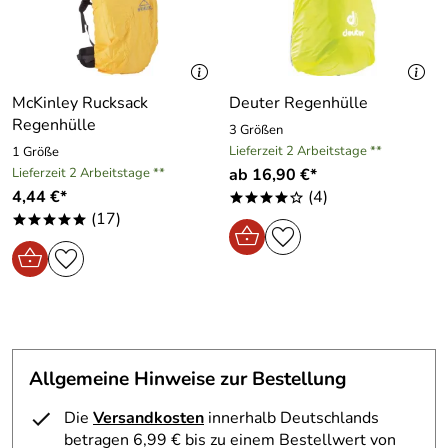
Mandalina
*****
Verifizierte Bewertung
Meine Rettung, die Regenhaube gibt es nicht mehr zum
McKinley Rucksack
Deuter Regenhülle
nachbestellen außer bei Sportolino :) Ware war super kam
Regenhülle
3 Größen
relativ schnell an
Lieferzeit 2 Arbeitstage **
1 Größe
Kaufdatum: 08.01.2024
Lieferzeit 2 Arbeitstage **
ab 16,90 €*
Bewertungsdatum: 30.01.2024
4,44 €*
(4)
****o
(17)
*****
postaffe
*****
Verifizierte Bewertung
Schneller Versand, gute Ware. Jederzeit wieder.
Kaufdatum: 18.06.2013
Bewertungsdatum: 01.07.2013
Pasztak
Allgemeine Hinweise zur Bestellung
*****
Verifizierte Bewertung
Die
Versandkosten
innerhalb Deutschlands
Ich bin sehr zufrieden,es hat alles super geklappt.
betragen 6,99 € bis zu einem Bestellwert von