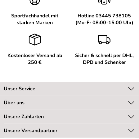
Sportfachhandel mit
Hotline 03445 738105
starken Marken
(Mo-Fr 08:00-15:00 Uhr)
Kostenloser Versand ab
Sicher & schnell per DHL,
250 €
DPD und Schenker
Unser Service
Kontakt
Über uns
Kundeninformationen
Unsere Bestseller
Unsere Zahlarten
Newsletter
Marken
Retourenabwicklung
Unsere Versandpartner
Neu