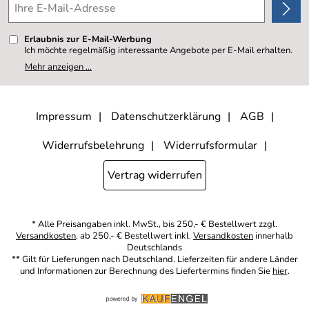
Erlaubnis zur E-Mail-Werbung
Ich möchte regelmäßig interessante Angebote per E-Mail erhalten.
Meine E-Mail-Adresse wird nicht an andere Unternehmen
Mehr anzeigen ...
weitergegeben. Zu statistischen Zwecken wird in anonymer Form
ausgewertet, welche Links im Newsletter geklickt werden. Dabei ist
nicht erkennbar, welche konkrete Person geklickt hat. Diese
Einwilligung zur Nutzung meiner E-Mail- Adresse für Werbezwecke
kann ich jederzeit mit Wirkung für die Zukunft widerrufen, indem ich
Impressum
Datenschutzerklärung
AGB
den Link "Abmelden" am Ende des Newsletters anklicke oder die
Option Newsletter im Mitgliederbereich deaktiviere. Die
Datenschutzerklärung
habe ich zur Kenntnis genommen.
Widerrufsbelehrung
Widerrufsformular
Vertrag widerrufen
* Alle Preisangaben inkl. MwSt., bis 250,- € Bestellwert zzgl.
Versandkosten
, ab 250,- € Bestellwert inkl.
Versandkosten
innerhalb
Deutschlands
** Gilt für Lieferungen nach Deutschland. Lieferzeiten für andere Länder
und Informationen zur Berechnung des Liefertermins finden Sie
hier
.