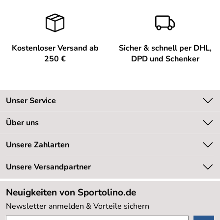
Kostenloser Versand ab
Sicher & schnell per DHL,
250 €
DPD und Schenker
Unser Service
Kontakt
Über uns
Kundeninformationen
Unsere Bestseller
Unsere Zahlarten
Newsletter
Marken
Retourenabwicklung
Unsere Versandpartner
Neu
Lieferbedingungen
Sale %
Neuigkeiten von Sportolino.de
Kundenlogin
Kundenbewertungen (20.177)
Newsletter anmelden & Vorteile sichern
4,8/5
*****