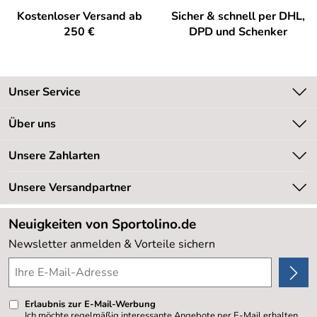
Kostenloser Versand ab
Sicher & schnell per DHL,
250 €
DPD und Schenker
Unser Service
Kontakt
Über uns
Kundeninformationen
Unsere Bestseller
Unsere Zahlarten
Newsletter
Marken
Retourenabwicklung
Unsere Versandpartner
Neu
Lieferbedingungen
Sale %
Neuigkeiten von Sportolino.de
Kundenlogin
Kundenbewertungen (20.177)
Newsletter anmelden & Vorteile sichern
4,8/5
*****
Erlaubnis zur E-Mail-Werbung
Ich möchte regelmäßig interessante Angebote per E-Mail erhalten.