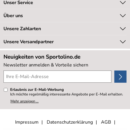
Unser Service
Kontakt
Über uns
Kundeninformationen
Unsere Bestseller
Unsere Zahlarten
Newsletter
Marken
Retourenabwicklung
Unsere Versandpartner
Neu
Lieferbedingungen
Sale %
Neuigkeiten von Sportolino.de
Kundenlogin
Kundenbewertungen (20.178)
Newsletter anmelden & Vorteile sichern
4,8/5
*****
Erlaubnis zur E-Mail-Werbung
Ich möchte regelmäßig interessante Angebote per E-Mail erhalten.
Meine E-Mail-Adresse wird nicht an andere Unternehmen
Mehr anzeigen ...
weitergegeben. Zu statistischen Zwecken wird in anonymer Form
ausgewertet, welche Links im Newsletter geklickt werden. Dabei ist
nicht erkennbar, welche konkrete Person geklickt hat. Diese
Einwilligung zur Nutzung meiner E-Mail- Adresse für Werbezwecke
kann ich jederzeit mit Wirkung für die Zukunft widerrufen, indem ich
Impressum
Datenschutzerklärung
AGB
den Link "Abmelden" am Ende des Newsletters anklicke oder die
Option Newsletter im Mitgliederbereich deaktiviere. Die