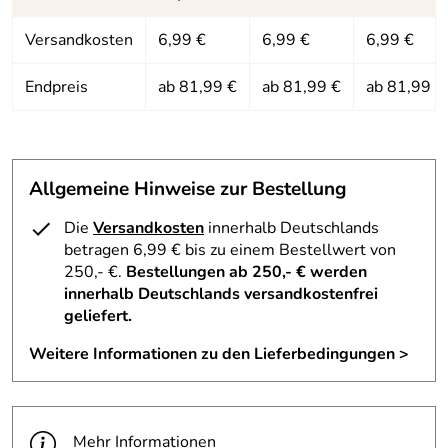
Volumen:
ca. 28 Liter
Hersteller: deuter Sport GmbH, Daimlerstraße 23, 86368
Versandkosten
6,99 €
6,99 €
6,99 €
Vorbereitung
ja
Gersthofen, https://www.deuter.com
für ein
Endpreis
ab 81,99 €
ab 81,99 €
ab 81,99 €
Trinksystem:
Allgemeine Hinweise zur Bestellung
Die
Versandkosten
innerhalb Deutschlands
betragen 6,99 € bis zu einem Bestellwert von
250,- €.
Bestellungen ab 250,- € werden
innerhalb Deutschlands versandkostenfrei
geliefert.
Weitere Informationen zu den Lieferbedingungen >
Mehr Informationen