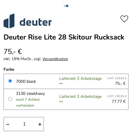
Deuter Rise Lite 28 Skitour Rucksack
75,- €
inkl. 19% MwSt., zzgl.
Versandkosten
Farbe
Lieferzeit 3 Arbeitstage
UVP: 139,95 €
7000 black
75,- €
**
3130 steel/navy
Lieferzeit 3 Arbeitstage
UVP: 139,95 €
noch 7 Artikel
77,77 €
**
vorhanden
−
+