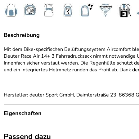
Beschreibung
Mit dem Bike-spezifischen Belüftungssystem Aircomfort ble
Deuter Race Air 14+ 3 Fahrradrucksack nimmt notwendige Ut
Innenfach sicher verstaut werden. Die Regenhülle schützt de
und ein integriertes Helmnetz runden das Profil ab. Dank d
Hersteller: deuter Sport GmbH, Daimlerstraße 23, 86368 G
Eigenschaften
Ausstattung
Passend dazu
Gewicht:
ca. 940 g