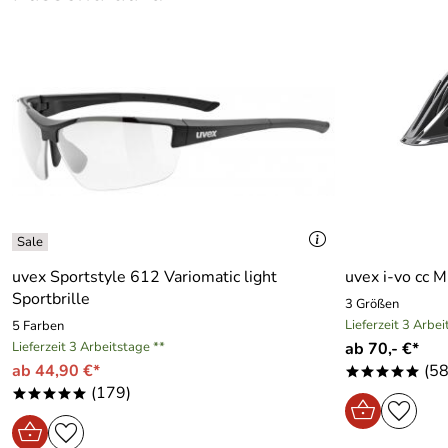
Größe:
ca. 46 x 25 x 18 cm (H/B/T)
Material:
Polyester / Polyamid
Volumen:
14+ 3 Liter
uvex Sportstyle 612 Variomatic light
uvex i-vo cc 
Sportbrille
3 Größen
Lieferzeit 3 Arbei
5 Farben
Lieferzeit 3 Arbeitstage **
ab 70,- €*
ab 44,90 €*
(58
*****
(179)
*****