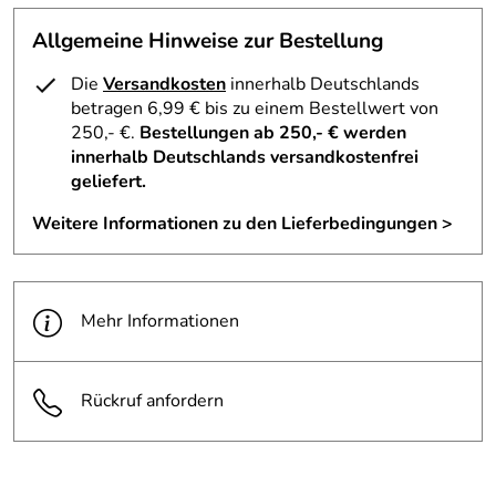
Größe:
34 x 20 x 16 cm
Hersteller: deuter Sport GmbH, Daimlerstraße 23, 86368
Allgemeine Hinweise zur Bestellung
5
Material:
Super-Polytex
Gersthofen, https://www.deuter.com
4
Die
Versandkosten
innerhalb Deutschlands
Volumen:
8 Liter
3
betragen 6,99 € bis zu einem Bestellwert von
2
250,- €.
Bestellungen ab 250,- € werden
innerhalb Deutschlands versandkostenfrei
1
geliefert.
Roland
*****
Weitere Informationen zu den Lieferbedingungen >
Verifizierte Bewertung
Schnelle und preisgünstige Lieferung. Die Befestigung
eines Fahrradhelms auf einem Deuter Rucksack ist
unproblematisch und sicher. Gutes Produkt
Mehr Informationen
Kaufdatum: 17.06.2020
Bewertungsdatum: 27.06.2020
Rückruf anfordern