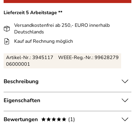
Lieferzeit 5 Arbeitstage **
Versandkostenfrei ab 250,- EURO innerhalb
Deutschlands
Kauf auf Rechnung möglich
Artikel-Nr.:
3945117
WEEE-Reg.-Nr.: 99628279
06000001
Beschreibung
Der Helmet Holder passt an die Haltevorrichtungen aller
aktuellen Deuter Winter- und Alpinrucksäcke, außer dem
Eigenschaften
Bike Modell Race. Genutzt werden kann der Halter für
Ausstattung
Kletter-, Ski- und Radhelme. Aus einem Meshmaterial mit
Bewertungen
(1)
verschiedenen Strukturen.
*****
Gewicht:
290 g
5,0
*****