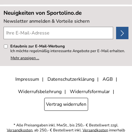
Neu
Lieferbedingungen
Sale %
Neuigkeiten von Sportolino.de
Kundenlogin
Kundenbewertungen (20.178)
Newsletter anmelden & Vorteile sichern
4,8/5
*****
Erlaubnis zur E-Mail-Werbung
Ich möchte regelmäßig interessante Angebote per E-Mail erhalten.
Meine E-Mail-Adresse wird nicht an andere Unternehmen
Mehr anzeigen ...
weitergegeben. Zu statistischen Zwecken wird in anonymer Form
ausgewertet, welche Links im Newsletter geklickt werden. Dabei ist
nicht erkennbar, welche konkrete Person geklickt hat. Diese
Einwilligung zur Nutzung meiner E-Mail- Adresse für Werbezwecke
kann ich jederzeit mit Wirkung für die Zukunft widerrufen, indem ich
Impressum
Datenschutzerklärung
AGB
den Link "Abmelden" am Ende des Newsletters anklicke oder die
Option Newsletter im Mitgliederbereich deaktiviere. Die
Datenschutzerklärung
habe ich zur Kenntnis genommen.
Widerrufsbelehrung
Widerrufsformular
Vertrag widerrufen
* Alle Preisangaben inkl. MwSt., bis 250,- € Bestellwert zzgl.
Versandkosten
, ab 250,- € Bestellwert inkl.
Versandkosten
innerhalb