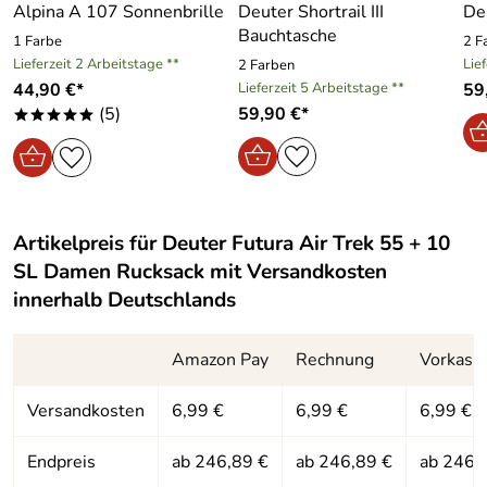
Alpina A 107 Sonnenbrille
Deuter Shortrail III
De
Bauchtasche
1 Farbe
2 F
Hersteller: deuter Sport GmbH, Daimlerstraße 23, 86368
Lieferzeit 2 Arbeitstage **
Lie
2 Farben
Gersthofen, https://www.deuter.com
44,90 €*
Lieferzeit 5 Arbeitstage **
59
(5)
59,90 €*
*****
Artikelpreis für
Deuter Futura Air Trek 55 + 10
SL Damen Rucksack
mit Versandkosten
innerhalb Deutschlands
Amazon Pay
Rechnung
Vorkass
Versandkosten
6,99 €
6,99 €
6,99 €
Endpreis
ab 246,89 €
ab 246,89 €
ab 246,