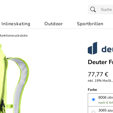
Inlineskating
Outdoor
Sportbrillen
funktionsrucksäcke
Deuter F
77,77 €
inkl. 19% MwSt.,
Farbe
8006 cit
noch 4 Ar
3065 az