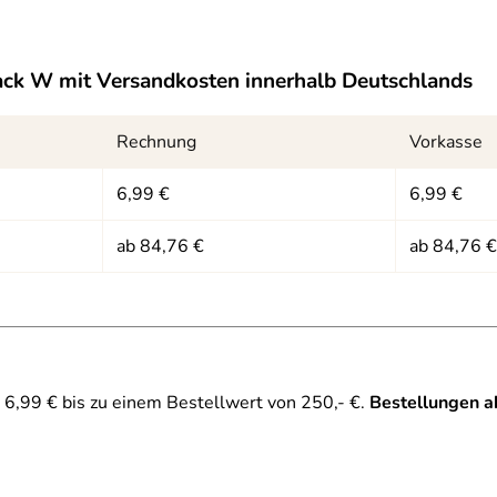
sack W
mit Versandkosten innerhalb Deutschlands
 B x T) cm
Rechnung
Vorkasse
stop
6,99 €
6,99 €
ab 84,76 €
ab 84,76 €
6,99 € bis zu einem Bestellwert von 250,- €.
Bestellungen a