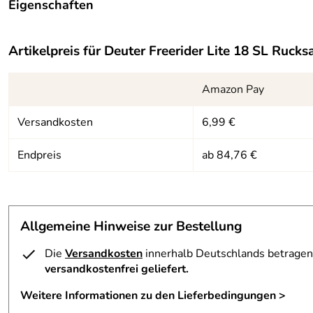
Eigenschaften
Ausstattung
Artikelpreis für
Deuter Freerider Lite 18 SL Ruck
Gewicht:
ca. 820 g
Maße:
ca. 50 / 29 / 17 (H x
Amazon Pay
Material:
100D Polyamid Rip
Versandkosten
6,99 €
Regenhülle:
keine
Endpreis
ab 84,76 €
Volumen:
ca. 18 Liter
Vorbereitung für ein Trinksystem:
ja
Allgemeine Hinweise zur Bestellung
Die
Versandkosten
innerhalb Deutschlands betragen 
versandkostenfrei geliefert.
Weitere Informationen zu den Lieferbedingungen >