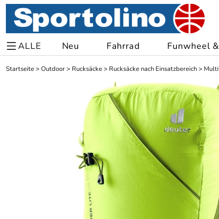
ALLE
Neu
Fahrrad
Funwheel & 
Startseite
>
Outdoor
>
Rucksäcke
>
Rucksäcke nach Einsatzbereich
>
Multi