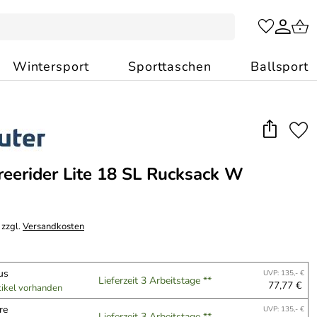
Wintersport
Sporttaschen
Ballsport
reerider Lite 18 SL Rucksack W
 zzgl.
Versandkosten
rus
UVP: 135,- €
Lieferzeit 3 Arbeitstage **
77,77 €
tikel vorhanden
ure
UVP: 135,- €
Lieferzeit 3 Arbeitstage **