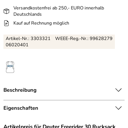
Versandkostenfrei ab 250,- EURO innerhalb
Deutschlands
Kauf auf Rechnung möglich
Artikel-Nr.:
3303321
WEEE-Reg.-Nr.: 99628279
06020401
Beschreibung
Mit praktischer sowie umfangreicher Ausstattung und in
schöner Farbauswahl, der Deuter Freerider 30 Rucksack.
Eigenschaften
Das Alpine Rückensystem gewährt Tragekomfort und
Ausstattung
verhindert schwitzen auch bei größerer Anstrengung. Mit
dem separaten und schnell zugänglichen Sicherheitsfach
Artikelpreis für
Deuter Freerider 30 Rucksack