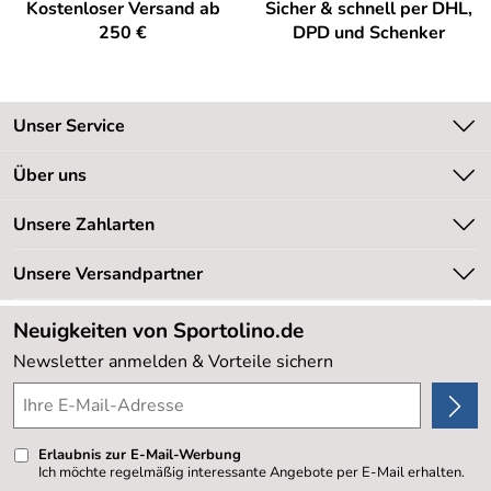
Kostenloser Versand ab
Sicher & schnell per DHL,
250 €
DPD und Schenker
Unser Service
Kontakt
Über uns
Kundeninformationen
Unsere Bestseller
Unsere Zahlarten
Newsletter
Marken
Retourenabwicklung
Unsere Versandpartner
Neu
Lieferbedingungen
Sale %
Neuigkeiten von Sportolino.de
Kundenlogin
Kundenbewertungen (20.177)
Newsletter anmelden & Vorteile sichern
4,8/5
*****
Erlaubnis zur E-Mail-Werbung
Ich möchte regelmäßig interessante Angebote per E-Mail erhalten.
Meine E-Mail-Adresse wird nicht an andere Unternehmen