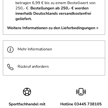
betragen 6,99 € bis zu einem Bestellwert von
Michael
*****
250,- €.
Bestellungen ab 250,- € werden
Verifizierte Bewertung
innerhalb Deutschlands versandkostenfrei
Schnelle Lieferung, Ware wie beschrieben. Guter Preis.
geliefert.
Alles gut.
Weitere Informationen zu den Lieferbedingungen >
Kaufdatum: 31.03.2022
Bewertungsdatum: 13.04.2022
Brücker
*****
Mehr Informationen
Verifizierte Bewertung
Sehr guter Rucksack, passt gut für ein 8jähriges Kind.
Allerdings noch nicht bei Wanderung ausprobiert.
Rückruf anfordern
Kaufdatum: 29.08.2021
Bewertungsdatum: 09.09.2021
Judit
*****
Verifizierte Bewertung
Typisch Deuter halt :-)
Kaufdatum: 17.04.2021
Sportfachhandel mit
Hotline 03445 738105