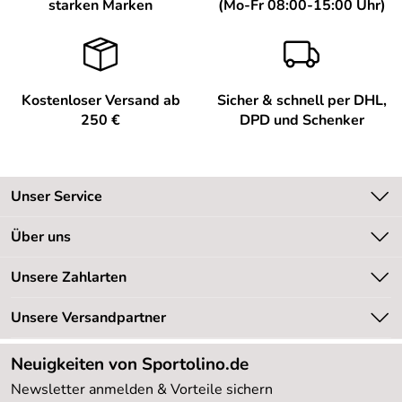
Bewertungsdatum: 27.04.2021
starken Marken
(Mo-Fr 08:00-15:00 Uhr)
Kostenloser Versand ab
Sicher & schnell per DHL,
250 €
DPD und Schenker
Unser Service
Kontakt
Über uns
Kundeninformationen
Unsere Bestseller
Unsere Zahlarten
Newsletter
Marken
Retourenabwicklung
Unsere Versandpartner
Neu
Lieferbedingungen
Sale %
Neuigkeiten von Sportolino.de
Kundenlogin
Kundenbewertungen (20.178)
Newsletter anmelden & Vorteile sichern