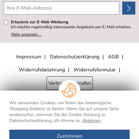
4,8/5
*****
Erlaubnis zur E-Mail-Werbung
Ich möchte regelmäßig interessante Angebote per E-Mail erhalten.
Meine E-Mail-Adresse wird nicht an andere Unternehmen
Mehr anzeigen ...
weitergegeben. Zu statistischen Zwecken wird in anonymer Form
ausgewertet, welche Links im Newsletter geklickt werden. Dabei ist
nicht erkennbar, welche konkrete Person geklickt hat. Diese
Einwilligung zur Nutzung meiner E-Mail- Adresse für Werbezwecke
kann ich jederzeit mit Wirkung für die Zukunft widerrufen, indem ich
Impressum
Datenschutzerklärung
AGB
den Link "Abmelden" am Ende des Newsletters anklicke oder die
Option Newsletter im Mitgliederbereich deaktiviere. Die
Datenschutzerklärung
habe ich zur Kenntnis genommen.
Widerrufsbelehrung
Widerrufsformular
Vertrag widerrufen
Wir verwenden Cookies, um Ihnen das bestmögliche
* Alle Preisangaben inkl. MwSt., bis 250,- € Bestellwert zzgl.
Shopping-Erlebnis zu bieten. Wenn Sie auf unserer Seite
Versandkosten
, ab 250,- € Bestellwert inkl.
Versandkosten
innerhalb
weitersurfen, stimmen Sie der Cookie-Nutzung zu.
Deutschlands
Datenschutzerklärung, ich stimme zu.
Ablehnen
** Gilt für Lieferungen nach Deutschland. Lieferzeiten für andere Länder
und Informationen zur Berechnung des Liefertermins finden Sie
hier
.
Zustimmen