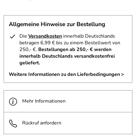
5,0
*****
Hersteller: Crazy Creek, Wannenäckerstraße 36, 74078
Allgemeine Hinweise zur Bestellung
5
Heilbronn, info@intersport.de
4
Die
Versandkosten
innerhalb Deutschlands
3
betragen 6,99 € bis zu einem Bestellwert von
2
250,- €.
Bestellungen ab 250,- € werden
innerhalb Deutschlands versandkostenfrei
1
geliefert.
Horst
*****
Weitere Informationen zu den Lieferbedingungen >
Verifizierte Bewertung
Bestellung und Lieferung war optimal. Qualität der
Lieferung, Termin und Abwicklung sehr gut.
Mehr Informationen
Kaufdatum: 29.09.2010
Bewertungsdatum: 16.10.2010
Rückruf anfordern