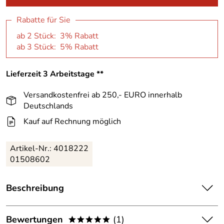
Rabatte für Sie
ab 2 Stück: 3% Rabatt
ab 3 Stück: 5% Rabatt
Lieferzeit 3 Arbeitstage **
Versandkostenfrei ab 250,- EURO innerhalb
Deutschlands
Kauf auf Rechnung möglich
Artikel-Nr.:
4018222
01508602
Beschreibung
Crazy Creek Kickboard Bremsen-Set
Bewertungen
(1)
passend für Crazy Creek Kickboard
*****