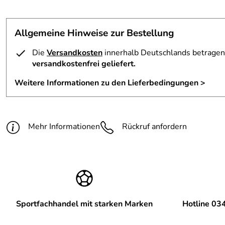
Ein super Skihelm incl. Skibrille. Er hat unserer Tochter 1A 
Kaufdatum: 29.11.2022
Allgemeine Hinweise zur Bestellung
Bewertungsdatum: 14.12.2022
Die
Versandkosten
innerhalb Deutschlands betragen 
versandkostenfrei geliefert.
Weitere Informationen zu den Lieferbedingungen >
Mehr Informationen
Rückruf anfordern
Sportfachhandel mit starken Marken
Hotline 03