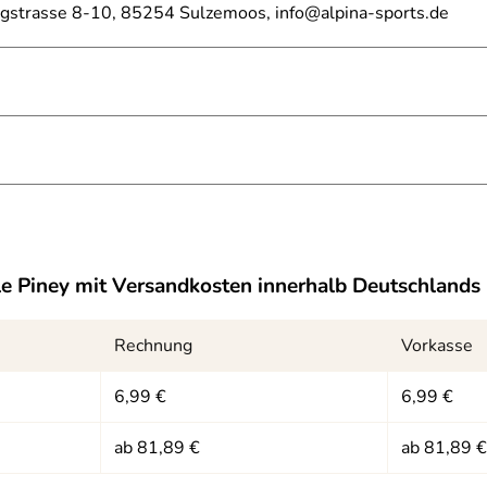
rgstrasse 8-10, 85254 Sulzemoos, info@alpina-sports.de
10kB)
73kB)
le Piney
mit Versandkosten innerhalb Deutschlands
nschale
Rechnung
Vorkasse
automatik, einhändig bedienbar
6,99 €
6,99 €
tellrad
ab 81,89 €
ab 81,89 €