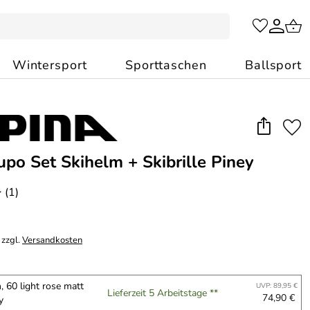
Wintersport
Sporttaschen
Ballsport
upo Set Skihelm + Skibrille Piney
(1)
*
 zzgl.
Versandkosten
 60 light rose matt
UVP: 89,95 €
Lieferzeit 5 Arbeitstage **
74,90 €
y