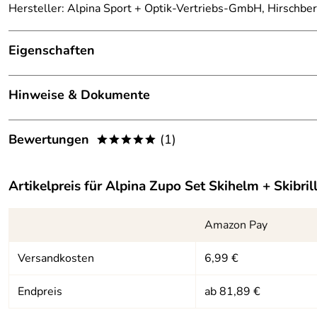
Hersteller: Alpina Sport + Optik-Vertriebs-GmbH, Hirschbe
Eigenschaften
Ausstattung
Hinweise & Dokumente
Belüftung:
mit Belüftungsöffnungen
Dokumente zum Download:
Innenfutter:
herausnehmbar, waschbar
Bewertungen
(1)
*****
ALPINA - Warn- und Sicherheitshinweis Skibrille (2.6
Ohrpads:
nicht abnehmbar
5,0
*****
ALPINA - Warn- und Sicherheitshinweis Skihelm (1.2
Artikelpreis für
Alpina Zupo Set Skihelm + Skibril
Skibrillenbandhalterung:
vorhanden
5
4
Technologie:
Hardshell, schlagfeste Auße
Amazon Pay
3
Verschluss:
Ergomatic-Gurtschloss, Rast
Versandkosten
6,99 €
2
1
Verstellsystem:
Run-System Ergo Snow; Vers
Endpreis
ab 81,89 €
Tamara
Verifizierte Bewertung
*****