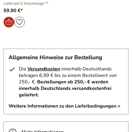
Hirschbergstrasse 8-10, 85254 Sulzemoos, info@alpina-
Bewertungsdatum: 19.03.2020
Lieferzeit 5 Arbeitstage **
sports.de
59,90 €*
Allgemeine Hinweise zur Bestellung
Die
Versandkosten
innerhalb Deutschlands
betragen 6,99 € bis zu einem Bestellwert von
250,- €.
Bestellungen ab 250,- € werden
innerhalb Deutschlands versandkostenfrei
geliefert.
Weitere Informationen zu den Lieferbedingungen >