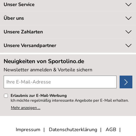
Unser Service
Kontakt
Über uns
Kundeninformationen
Unsere Bestseller
Unsere Zahlarten
Newsletter
Marken
Retourenabwicklung
Unsere Versandpartner
Neu
Lieferbedingungen
Sale %
Neuigkeiten von Sportolino.de
Kundenlogin
Kundenbewertungen (20.178)
Newsletter anmelden & Vorteile sichern
4,8/5
*****
Erlaubnis zur E-Mail-Werbung
Ich möchte regelmäßig interessante Angebote per E-Mail erhalten.
Meine E-Mail-Adresse wird nicht an andere Unternehmen
Mehr anzeigen ...
weitergegeben. Zu statistischen Zwecken wird in anonymer Form
ausgewertet, welche Links im Newsletter geklickt werden. Dabei ist
nicht erkennbar, welche konkrete Person geklickt hat. Diese
Einwilligung zur Nutzung meiner E-Mail- Adresse für Werbezwecke
kann ich jederzeit mit Wirkung für die Zukunft widerrufen, indem ich
Impressum
Datenschutzerklärung
AGB
den Link "Abmelden" am Ende des Newsletters anklicke oder die