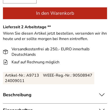
In den Warenkorb
Lieferzeit 2 Arbeitstage **
Wenn Sie diesen Artikel jetzt bestellen, versenden wir ihn
heute und er sollte morgen bei Ihnen eintreffen.
Versandkostenfrei ab 250,- EURO innerhalb
Deutschlands
Kauf auf Rechnung möglich
Artikel-Nr.:
A9713
WEEE-Reg.-Nr.: 90508947
24009011
Beschreibung
Aufgrund seiner sehr guten Passform, mit einem
einfachen Anpassen sowie dem ansprechenden Design