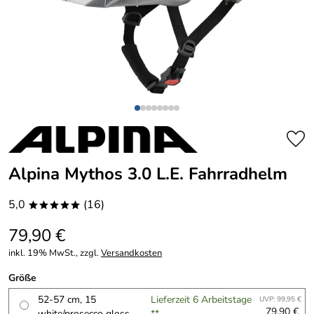
Alpina Mythos 3.0 L.E. Fahrradhelm
5,0
(16)
*****
79,90 €
inkl. 19% MwSt., zzgl.
Versandkosten
Größe
52-57 cm, 15
Lieferzeit 6 Arbeitstage
UVP: 99,95 €
79,90 €
white/prosecco gloss
**