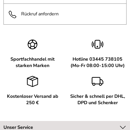
Kaufdatum: 16.08.2024
Bewertungsdatum: 07.09.2024
Rückruf anfordern
Tom
*****
Verifizierte Bewertung
Schnelle Lieferung, Artikel wie beschrieben und erwartet.
Kaufdatum: 07.06.2024
Bewertungsdatum: 26.06.2024
Sportfachhandel mit
Hotline 03445 738105
Robert
*****
starken Marken
(Mo-Fr 08:00-15:00 Uhr)
Verifizierte Bewertung
Top Artikel. wie beschrieben. Guter Sitz. Preis.-
Leistungsverhältnis stimmt. Sehr zu empfehlen. Gerne
wieder
Kostenloser Versand ab
Sicher & schnell per DHL,
Kaufdatum: 11.09.2023
250 €
DPD und Schenker
Bewertungsdatum: 23.09.2023
Alle Bewertungen anschauen
Unser Service