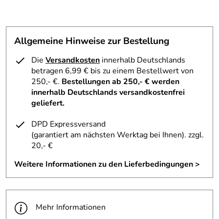
Kaufdatum: 25.10.2024
Bewertungsdatum: 12.11.2024
Andre
*****
Allgemeine Hinweise zur Bestellung
Verifizierte Bewertung
Guter und luftiger Fahrradhelm. In meiner Familie fahren
Die
Versandkosten
innerhalb Deutschlands
wir alle diesen Helm. Robust und gut einstellbar. Für
betragen 6,99 € bis zu einem Bestellwert von
unsere Köpfe auch sehr bequem. Wenn man ihn in der
250,- €.
Bestellungen ab 250,- € werden
richtigen Größe kauft, kann man im Winter auch eine
innerhalb Deutschlands versandkostenfrei
dünne Mütze unterziehen und ihn somit auch im Winter
geliefert.
benutzen.
DPD Expressversand
Kaufdatum: 31.08.2024
(garantiert am nächsten Werktag bei Ihnen)
. zzgl.
Bewertungsdatum: 18.09.2024
20,- €
Elke
*****
Weitere Informationen zu den Lieferbedingungen >
Verifizierte Bewertung
Schnelle Lieferung, Superpreis, jederzeit wieder , hatte
schon das Vorgängermodell, sitzt auch auf nem dicken
Kopf perfekt ;-)
Mehr Informationen