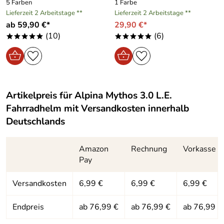
5 Farben
1 Farbe
perfekt.
Lieferzeit 2 Arbeitstage **
Lieferzeit 2 Arbeitstage **
Kaufdatum: 18.12.2025
ab 59,90 €*
29,90 €*
Bewertungsdatum: 29.12.2025
(10)
(6)
*****
*****
r0binary
*****
Verifizierte Bewertung
Ich habe mir den Helm als Ersatz für den nunmehr 12 Jahre
alten Vorgänger gekauft, mit dem ich sehr zufrieden war.
Artikelpreis für
Alpina Mythos 3.0 L.E.
Dieser hier wirkt genauso wertig und hochwertig
Fahrradhelm
mit Versandkosten innerhalb
verarbeitet, passt wunderbar und erfüllt meine
Deutschlands
Erwartungen.
Kaufdatum: 02.10.2025
Amazon
Rechnung
Vorkasse
Bewertungsdatum: 12.10.2025
Pay
Zimmer
*****
Verifizierte Bewertung
Versandkosten
6,99 €
6,99 €
6,99 €
Alles perfekt gelaufen.
Endpreis
ab 76,99 €
ab 76,99 €
ab 76,99 €
Kaufdatum: 27.06.2025
Bewertungsdatum: 08.07.2025