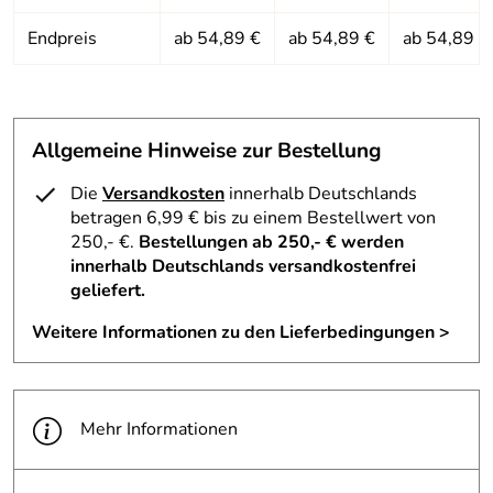
Ceramic-Material mit Schutzstufe 3, damit ist die Glace
Sportbrille von Alpina auch für den Einsatz im Schnee
Endpreis
ab 54,89 €
ab 54,89 €
ab 54,89 €
geeignet.
Hersteller: Alpina Sport + Optik-Vertriebs-GmbH,
Allgemeine Hinweise zur Bestellung
Hirschbergstrasse 8-10, 85254 Sulzemoos, info@alpina-
Die
Versandkosten
innerhalb Deutschlands
sports.de
betragen 6,99 € bis zu einem Bestellwert von
250,- €.
Bestellungen ab 250,- € werden
innerhalb Deutschlands versandkostenfrei
geliefert.
Weitere Informationen zu den Lieferbedingungen >
Mehr Informationen