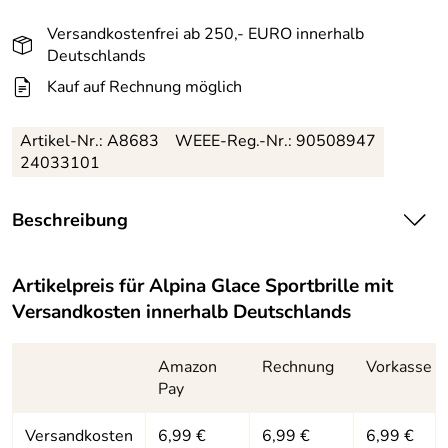
Versandkostenfrei ab 250,- EURO innerhalb
Deutschlands
Kauf auf Rechnung möglich
Artikel-Nr.:
A8683
WEEE-Reg.-Nr.: 90508947
24033101
Beschreibung
Stilvoll und mit geschützten Augen. Retro, Kult,
Funktional, so wird die Glace Sportbrille von Alpina
Artikelpreis für
Alpina Glace Sportbrille
mit
charakterisiert. Der abnehmbare Blend- und Windschutz
Versandkosten innerhalb Deutschlands
bietet maximalen Schutz, vor allem gegen seitlich
einfallendes Streulicht im Hochgebirge. Im 2-
Amazon
Rechnung
Vorkasse
Komponenten-Design, angenehmer Sitz und hoher
Pay
Tragekomfort hinsichtlich einer stabilen Brillenfassung mit
weichen Bügelenden. Die Verspiegelung reflektiert
Infrarot-Strahlen.
Brillenscheiben aus bruchfestem
Versandkosten
6,99 €
6,99 €
6,99 €