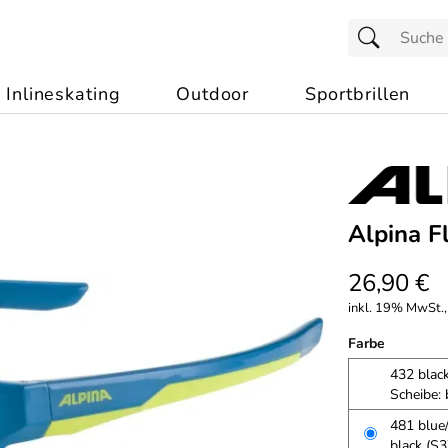
Inlineskating
Outdoor
Sportbrillen
Alpina F
26,90 €
inkl. 19% MwSt.,
Farbe
432 black
Scheibe: 
481 blue/
black (S3