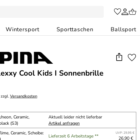
Wintersport
Sporttaschen
Ballsport
lexxy Cool Kids I Sonnenbrille
 zzgl.
Versandkosten
/neon, Ceramic,
Aktuell leider nicht lieferbar
black (S3)
Artikel anfragen
lime, Ceramic, Scheibe:
UVP: 29,95 €
Lieferzeit 6 Arbeitstage **
26,90 €
)