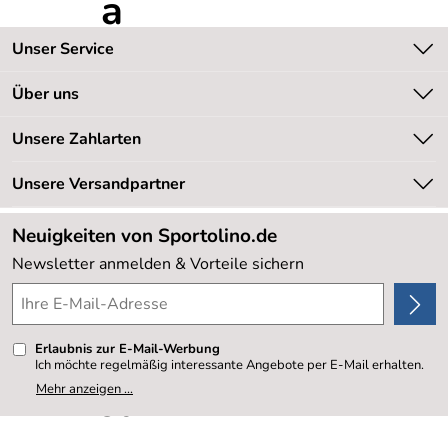
Unser Service
Kontakt
Über uns
Kundeninformationen
Unsere Bestseller
Unsere Zahlarten
Newsletter
Marken
Retourenabwicklung
Unsere Versandpartner
Neu
Lieferbedingungen
Sale %
Neuigkeiten von Sportolino.de
Kundenlogin
Kundenbewertungen (20.179)
Newsletter anmelden & Vorteile sichern
4,8/5
*****
Erlaubnis zur E-Mail-Werbung
Ich möchte regelmäßig interessante Angebote per E-Mail erhalten.
Meine E-Mail-Adresse wird nicht an andere Unternehmen
Mehr anzeigen ...
weitergegeben. Zu statistischen Zwecken wird in anonymer Form
ausgewertet, welche Links im Newsletter geklickt werden. Dabei ist
nicht erkennbar, welche konkrete Person geklickt hat. Diese
Einwilligung zur Nutzung meiner E-Mail- Adresse für Werbezwecke