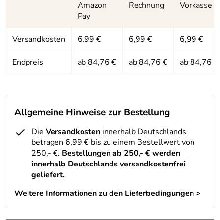
Verschluss:
Monomatic Gurtschloss
Amazon
Rechnung
Vorkasse
schädlichen UVA-, UVB- und UVC-Strahlen. Die
Pay
Supravision® Anti-Fog-Beschichtung garantiert eine
Verstellsystem:
IAS-Anpassungssystem
beschlagfreie Sicht.
Versandkosten
6,99 €
6,99 €
6,99 €
Endpreis
ab 84,76 €
ab 84,76 €
ab 84,76 €
Hersteller: UVEX SPORTS GmbH, Würzburgerstraße 154,
90766 Fürth, sports@uvex.de
Allgemeine Hinweise zur Bestellung
Die
Versandkosten
innerhalb Deutschlands
betragen 6,99 € bis zu einem Bestellwert von
250,- €.
Bestellungen ab 250,- € werden
innerhalb Deutschlands versandkostenfrei
geliefert.
Weitere Informationen zu den Lieferbedingungen >