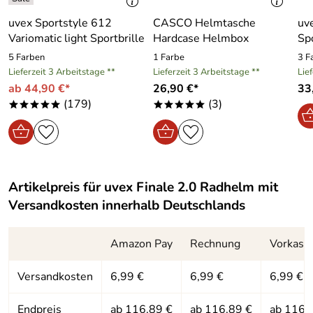
Hersteller: UVEX SPORTS GmbH, Würzburgerstraße 154,
uvex Sportstyle 612
CASCO Helmtasche
uv
90766 Fürth, sports@uvex.de
Variomatic light Sportbrille
Hardcase Helmbox
Spo
5 Farben
1 Farbe
3 F
Lieferzeit 3 Arbeitstage **
Lieferzeit 3 Arbeitstage **
Lie
ab 44,90 €*
26,90 €*
33
(179)
(3)
*****
*****
Artikelpreis für
uvex Finale 2.0 Radhelm
mit
Versandkosten innerhalb Deutschlands
Amazon Pay
Rechnung
Vorkass
Versandkosten
6,99 €
6,99 €
6,99 €
Endpreis
ab 116,89 €
ab 116,89 €
ab 116,