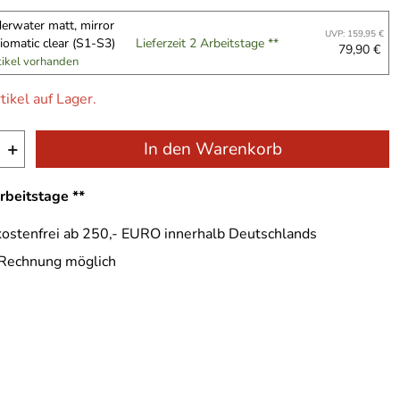
erwater matt, mirror
UVP: 159,95 €
iomatic clear (S1-S3)
Lieferzeit 2 Arbeitstage **
79,90 €
tikel vorhanden
tikel auf Lager.
+
In den Warenkorb
Arbeitstage **
ostenfrei ab 250,- EURO innerhalb Deutschlands
 Rechnung möglich