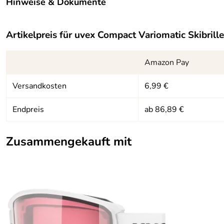
Hinweise & Dokumente
Belüftung:
ja
Dokumente zum Download:
Brillenträgertauglich:
nein
Artikelpreis für
uvex Compact Variomatic Skibrille
UVEX - Warn- und Sicherheitshinweis Skibrille (1.405
Amazon Pay
Versandkosten
6,99 €
Endpreis
ab 86,89 €
Zusammengekauft mit