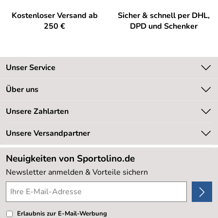
Kostenloser Versand ab
Sicher & schnell per DHL,
250 €
DPD und Schenker
Unser Service
Kontakt
Über uns
Kundeninformationen
Unsere Bestseller
Unsere Zahlarten
Newsletter
Marken
Retourenabwicklung
Unsere Versandpartner
Neu
Lieferbedingungen
Sale %
Neuigkeiten von Sportolino.de
Kundenlogin
Kundenbewertungen (20.178)
Newsletter anmelden & Vorteile sichern
4,8/5
*****
Erlaubnis zur E-Mail-Werbung