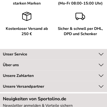
starken Marken
(Mo-Fr 08:00-15:00 Uhr)
Kostenloser Versand ab
Sicher & schnell per DHL,
250 €
DPD und Schenker
Unser Service
Kontakt
Über uns
Kundeninformationen
Unsere Bestseller
Unsere Zahlarten
Newsletter
Marken
Retourenabwicklung
Unsere Versandpartner
Neu
Lieferbedingungen
Sale %
Neuigkeiten von Sportolino.de
Kundenlogin
Kundenbewertungen (20.177)
Newsletter anmelden & Vorteile sichern