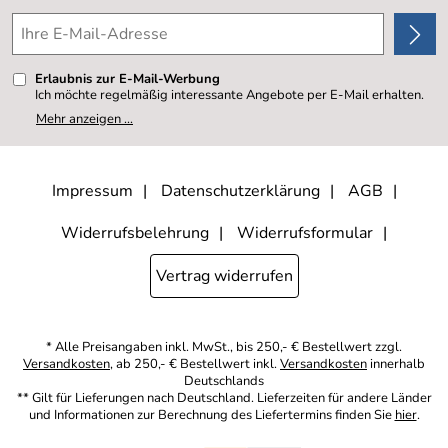
4,8/5
*****
Erlaubnis zur E-Mail-Werbung
Ich möchte regelmäßig interessante Angebote per E-Mail erhalten.
Meine E-Mail-Adresse wird nicht an andere Unternehmen
Mehr anzeigen ...
weitergegeben. Zu statistischen Zwecken wird in anonymer Form
ausgewertet, welche Links im Newsletter geklickt werden. Dabei ist
nicht erkennbar, welche konkrete Person geklickt hat. Diese
Einwilligung zur Nutzung meiner E-Mail- Adresse für Werbezwecke
kann ich jederzeit mit Wirkung für die Zukunft widerrufen, indem ich
Impressum
Datenschutzerklärung
AGB
den Link "Abmelden" am Ende des Newsletters anklicke oder die
Option Newsletter im Mitgliederbereich deaktiviere. Die
Datenschutzerklärung
habe ich zur Kenntnis genommen.
Widerrufsbelehrung
Widerrufsformular
Vertrag widerrufen
* Alle Preisangaben inkl. MwSt., bis 250,- € Bestellwert zzgl.
Versandkosten
, ab 250,- € Bestellwert inkl.
Versandkosten
innerhalb
Deutschlands
** Gilt für Lieferungen nach Deutschland. Lieferzeiten für andere Länder
und Informationen zur Berechnung des Liefertermins finden Sie
hier
.