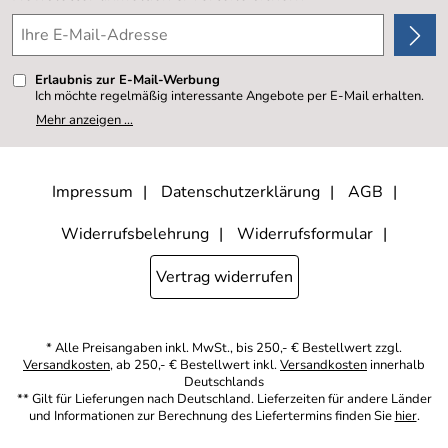
4,8/5
*****
Erlaubnis zur E-Mail-Werbung
Ich möchte regelmäßig interessante Angebote per E-Mail erhalten.
Meine E-Mail-Adresse wird nicht an andere Unternehmen
Mehr anzeigen ...
weitergegeben. Zu statistischen Zwecken wird in anonymer Form
ausgewertet, welche Links im Newsletter geklickt werden. Dabei ist
nicht erkennbar, welche konkrete Person geklickt hat. Diese
Einwilligung zur Nutzung meiner E-Mail- Adresse für Werbezwecke
kann ich jederzeit mit Wirkung für die Zukunft widerrufen, indem ich
Impressum
Datenschutzerklärung
AGB
den Link "Abmelden" am Ende des Newsletters anklicke oder die
Option Newsletter im Mitgliederbereich deaktiviere. Die
Datenschutzerklärung
habe ich zur Kenntnis genommen.
Widerrufsbelehrung
Widerrufsformular
Vertrag widerrufen
* Alle Preisangaben inkl. MwSt., bis 250,- € Bestellwert zzgl.
Versandkosten
, ab 250,- € Bestellwert inkl.
Versandkosten
innerhalb
Deutschlands
** Gilt für Lieferungen nach Deutschland. Lieferzeiten für andere Länder
und Informationen zur Berechnung des Liefertermins finden Sie
hier
.