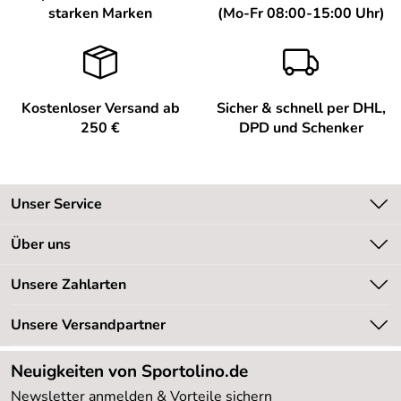
starken Marken
(Mo-Fr 08:00-15:00 Uhr)
Kostenloser Versand ab
Sicher & schnell per DHL,
250 €
DPD und Schenker
Unser Service
Kontakt
Über uns
Kundeninformationen
Unsere Bestseller
Unsere Zahlarten
Newsletter
Marken
Retourenabwicklung
Unsere Versandpartner
Neu
Lieferbedingungen
Sale %
Neuigkeiten von Sportolino.de
Kundenlogin
Kundenbewertungen (20.178)
Newsletter anmelden & Vorteile sichern