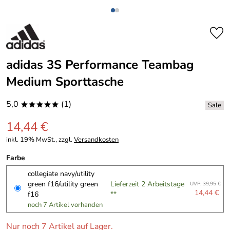
adidas 3S Performance Teambag
Medium Sporttasche
5,0
(1)
*****
14,44 €
inkl. 19% MwSt., zzgl.
Versandkosten
Farbe
collegiate navy/utility
green f16/utility green
Lieferzeit 2 Arbeitstage
UVP: 39,95 €
14,44 €
f16
**
noch 7 Artikel vorhanden
Nur noch 7 Artikel auf Lager.