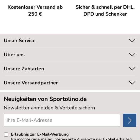
Kostenloser Versand ab
Sicher & schnell per DHL,
250 €
DPD und Schenker
Unser Service
Kontakt
Über uns
Kundeninformationen
Unsere Bestseller
Unsere Zahlarten
Newsletter
Marken
Retourenabwicklung
Unsere Versandpartner
Neu
Lieferbedingungen
Sale %
Neuigkeiten von Sportolino.de
Kundenlogin
Kundenbewertungen (20.177)
Newsletter anmelden & Vorteile sichern
4,8/5
*****
Erlaubnis zur E-Mail-Werbung
Ich möchte regelmäßig interessante Angebote per E-Mail erhalten.