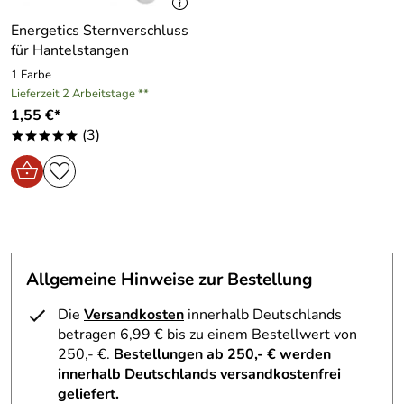
Superware toller Preis
Energetics Sternverschluss
für Hantelstangen
Kaufdatum: 19.11.2025
Bewertungsdatum: 04.12.2025
1 Farbe
Lieferzeit 2 Arbeitstage **
1,55 €*
(3)
*****
Allgemeine Hinweise zur Bestellung
Die
Versandkosten
innerhalb Deutschlands
betragen 6,99 € bis zu einem Bestellwert von
250,- €.
Bestellungen ab 250,- € werden
innerhalb Deutschlands versandkostenfrei
geliefert.