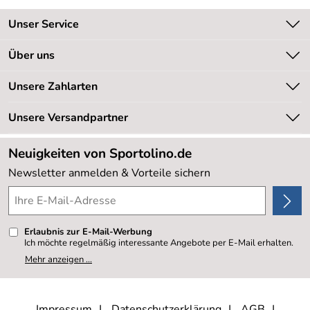
Unser Service
Kontakt
Über uns
Kundeninformationen
Unsere Bestseller
Unsere Zahlarten
Newsletter
Marken
Retourenabwicklung
Unsere Versandpartner
Neu
Lieferbedingungen
Sale %
Neuigkeiten von Sportolino.de
Kundenlogin
Kundenbewertungen (20.177)
Newsletter anmelden & Vorteile sichern
4,8/5
*****
Erlaubnis zur E-Mail-Werbung
Ich möchte regelmäßig interessante Angebote per E-Mail erhalten.
Meine E-Mail-Adresse wird nicht an andere Unternehmen
Mehr anzeigen ...
weitergegeben. Zu statistischen Zwecken wird in anonymer Form
ausgewertet, welche Links im Newsletter geklickt werden. Dabei ist
nicht erkennbar, welche konkrete Person geklickt hat. Diese
Einwilligung zur Nutzung meiner E-Mail- Adresse für Werbezwecke
kann ich jederzeit mit Wirkung für die Zukunft widerrufen, indem ich
Impressum
Datenschutzerklärung
AGB