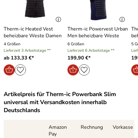
anderem iPhone, iPad, Smartphones und viele Thermic-
Produkte. Ideal ist die Slim universal Powerbank für die
warmen Therm-ic-Jacken, passt perfekt in die dafür
vorgesehene Tasche.
Therm-ic Heated Vest
Therm-ic Powervest Urban
Th
beheizbare Weste Damen
Men beheizbare Weste
be
4 Größen
6 Größen
5 G
Hersteller: Therm-ic STC DISTRIBUTION GMBH,
Lieferzeit 3 Arbeitstage **
Lieferzeit 6 Arbeitstage **
Lie
TRIESTERSTRASSE 179, 8073 FELDKIRCHEN,
ab 133,33 €*
199,90 €*
19
Österreich, service@therm-ic.com
Artikelpreis für
Therm-ic Powerbank Slim
universal
mit Versandkosten innerhalb
Deutschlands
Amazon
Rechnung
Vorkasse
Pay