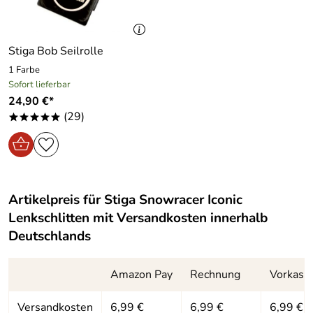
Dank des Zugseils kann das Kind den Schlitten mühelos
den Hang hinauf oder zur Kita und zurück ziehen. Inklusive
weichem und wärmendem Sitzbezug mit reflektierendem
Stiga Bob Seilrolle
Material. Maximales Benutzergewicht: 80 kg.
1 Farbe
Sofort lieferbar
24,90 €*
Hersteller: STIGA, Im Petersborn 3 , 56244 Ötzingen,
(29)
*****
germany@support.stiga.com
Artikelpreis für
Stiga Snowracer Iconic
Lenkschlitten
mit Versandkosten innerhalb
Deutschlands
Amazon Pay
Rechnung
Vorkass
Versandkosten
6,99 €
6,99 €
6,99 €