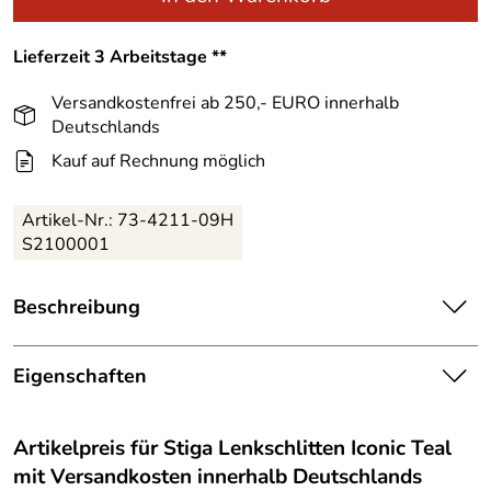
Lieferzeit 3 Arbeitstage **
Versandkostenfrei ab 250,- EURO innerhalb
Deutschlands
Kauf auf Rechnung möglich
Artikel-Nr.:
73-4211-09H
S2100001
Beschreibung
Der Stiga Lenkschlitten Iconic Teal ist mit einem
Metallrahmen ausgestattet. Perfekt für kleinere Fahrer, ab
Eigenschaften
zirka 5 Jahren, wendig und etwas leichter als ein
Ausstattung
Erwachsenen Modell, der Stiga Lenkschlitten Iconic Teal.
Die maximale Belastung liegt bei etwa 80 kg. Kids können
Artikelpreis für
Stiga Lenkschlitten Iconic Teal
Gewicht:
etwa 5 kg
auf dem strukturierten Sitz Platz nehmen und die geraden
mit Versandkosten innerhalb Deutschlands