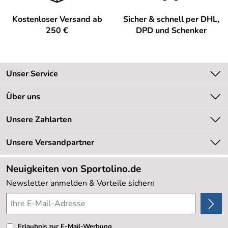
Kostenloser Versand ab
Sicher & schnell per DHL,
250 €
DPD und Schenker
Unser Service
Kontakt
Über uns
Kundeninformationen
Unsere Bestseller
Unsere Zahlarten
Newsletter
Marken
Retourenabwicklung
Unsere Versandpartner
Neu
Lieferbedingungen
Sale %
Neuigkeiten von Sportolino.de
Kundenlogin
Kundenbewertungen (20.178)
Newsletter anmelden & Vorteile sichern
4,8/5
*****
Erlaubnis zur E-Mail-Werbung