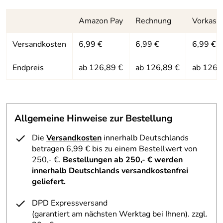
Ski des Modells über das Lenkrad steuern. Mittels
Maße:
ca. 109 x 50 x 22 cm (L/B/H)
Fußbremse lässt sich die Geschwindigkeit kontrollieren.
Amazon Pay
Rechnung
Vorkass
Zum Ziehen vom Lenkbob eignet sich das Zugseil.
Versandkosten
6,99 €
6,99 €
6,99 €
Hersteller: STIGA, Im Petersborn 3 , 56244 Ötzingen,
Endpreis
ab 126,89 €
ab 126,89 €
ab 126,
germany@support.stiga.com
Allgemeine Hinweise zur Bestellung
Die
Versandkosten
innerhalb Deutschlands
betragen 6,99 € bis zu einem Bestellwert von
250,- €.
Bestellungen ab 250,- € werden
innerhalb Deutschlands versandkostenfrei
geliefert.
DPD Expressversand
(garantiert am nächsten Werktag bei Ihnen)
. zzgl.