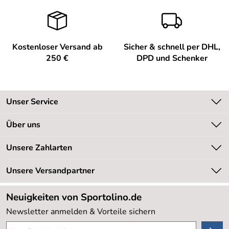
Kostenloser Versand ab
Sicher & schnell per DHL,
250 €
DPD und Schenker
Unser Service
Kontakt
Über uns
Kundeninformationen
Unsere Bestseller
Unsere Zahlarten
Newsletter
Marken
Retourenabwicklung
Unsere Versandpartner
Neu
Lieferbedingungen
Sale %
Neuigkeiten von Sportolino.de
Kundenlogin
Kundenbewertungen (20.178)
Newsletter anmelden & Vorteile sichern
4,8/5
*****