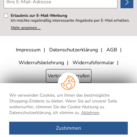
Erlaubnis zur E-Mail-Werbung
Ich möchte regelmäßig interessante Angebote per E-Mail erhalten.
Meine E-Mail-Adresse wird nicht an andere Unternehmen
Mehr anzeigen ...
weitergegeben. Zu statistischen Zwecken wird in anonymer Form
ausgewertet, welche Links im Newsletter geklickt werden. Dabei ist
nicht erkennbar, welche konkrete Person geklickt hat. Diese
Einwilligung zur Nutzung meiner E-Mail- Adresse für Werbezwecke
kann ich jederzeit mit Wirkung für die Zukunft widerrufen, indem ich
Impressum
Datenschutzerklärung
AGB
den Link "Abmelden" am Ende des Newsletters anklicke oder die
Option Newsletter im Mitgliederbereich deaktiviere. Die
Datenschutzerklärung
habe ich zur Kenntnis genommen.
Widerrufsbelehrung
Widerrufsformular
Vertrag widerrufen
Wir verwenden Cookies, um Ihnen das bestmögliche
* Alle Preisangaben inkl. MwSt., bis 250,- € Bestellwert zzgl.
Shopping-Erlebnis zu bieten. Wenn Sie auf unserer Seite
Versandkosten
, ab 250,- € Bestellwert inkl.
Versandkosten
innerhalb
weitersurfen, stimmen Sie der Cookie-Nutzung zu.
Deutschlands
Datenschutzerklärung, ich stimme zu.
Ablehnen
** Gilt für Lieferungen nach Deutschland. Lieferzeiten für andere Länder
und Informationen zur Berechnung des Liefertermins finden Sie
hier
.
Zustimmen