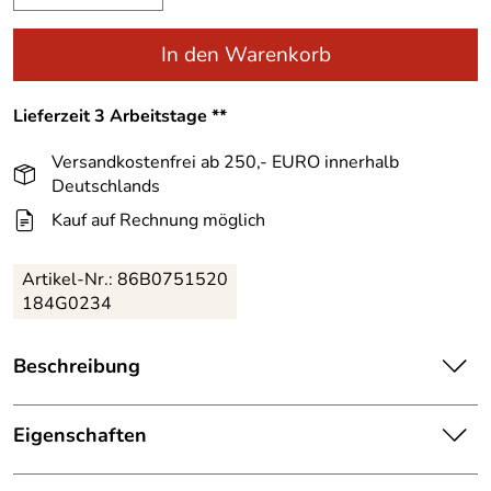
In den Warenkorb
Lieferzeit 3 Arbeitstage **
Versandkostenfrei ab 250,- EURO innerhalb
Deutschlands
Kauf auf Rechnung möglich
Artikel-Nr.:
86B0751520
184G0234
Beschreibung
Suchst du größenverstellbare Skates für deine Kinder?
Der Rollerblade Microblade XT Inlineskate Kids ist mit
Eigenschaften
einem einfach zu bedienenden Push-Button System
Ausstattung
ausgestattet, welches sich in vier verschiedenen Größen