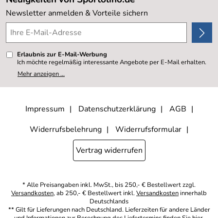
Kundenlogin
Kundenbewertungen (20.177)
Newsletter anmelden & Vorteile sichern
4,8/5
*****
Erlaubnis zur E-Mail-Werbung
Ich möchte regelmäßig interessante Angebote per E-Mail erhalten.
Meine E-Mail-Adresse wird nicht an andere Unternehmen
Mehr anzeigen ...
weitergegeben. Zu statistischen Zwecken wird in anonymer Form
ausgewertet, welche Links im Newsletter geklickt werden. Dabei ist
nicht erkennbar, welche konkrete Person geklickt hat. Diese
Einwilligung zur Nutzung meiner E-Mail- Adresse für Werbezwecke
kann ich jederzeit mit Wirkung für die Zukunft widerrufen, indem ich
Impressum
Datenschutzerklärung
AGB
den Link "Abmelden" am Ende des Newsletters anklicke oder die
Option Newsletter im Mitgliederbereich deaktiviere. Die
Datenschutzerklärung
habe ich zur Kenntnis genommen.
Widerrufsbelehrung
Widerrufsformular
Vertrag widerrufen
* Alle Preisangaben inkl. MwSt., bis 250,- € Bestellwert zzgl.
Versandkosten
, ab 250,- € Bestellwert inkl.
Versandkosten
innerhalb
Deutschlands
** Gilt für Lieferungen nach Deutschland. Lieferzeiten für andere Länder