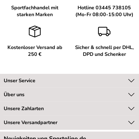
Sportfachhandel mit
Hotline 03445 738105
starken Marken
(Mo-Fr 08:00-15:00 Uhr)
Kostenloser Versand ab
Sicher & schnell per DHL,
250 €
DPD und Schenker
Unser Service
Kontakt
Über uns
Kundeninformationen
Unsere Bestseller
Unsere Zahlarten
Newsletter
Marken
Retourenabwicklung
Unsere Versandpartner
Neu
Lieferbedingungen
Sale %
Neuigkeiten von Sportolino.de