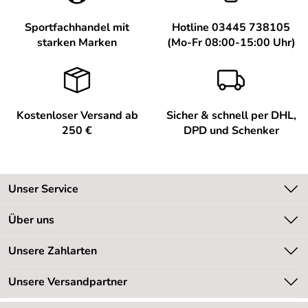
Bewertungsdatum: 25.08.2015
Sportfachhandel mit
Hotline 03445 738105
starken Marken
(Mo-Fr 08:00-15:00 Uhr)
Kostenloser Versand ab
Sicher & schnell per DHL,
250 €
DPD und Schenker
Unser Service
Kontakt
Über uns
Kundeninformationen
Unsere Bestseller
Unsere Zahlarten
Newsletter
Marken
Retourenabwicklung
Unsere Versandpartner
Neu
Lieferbedingungen