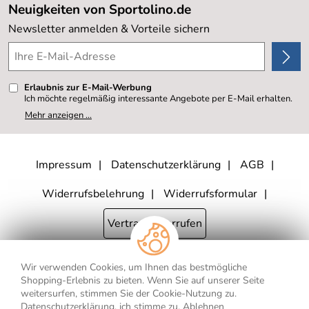
Sale %
Neuigkeiten von Sportolino.de
Kundenlogin
Kundenbewertungen (20.177)
Newsletter anmelden & Vorteile sichern
4,8/5
*****
Erlaubnis zur E-Mail-Werbung
Ich möchte regelmäßig interessante Angebote per E-Mail erhalten.
Meine E-Mail-Adresse wird nicht an andere Unternehmen
Mehr anzeigen ...
weitergegeben. Zu statistischen Zwecken wird in anonymer Form
ausgewertet, welche Links im Newsletter geklickt werden. Dabei ist
nicht erkennbar, welche konkrete Person geklickt hat. Diese
Einwilligung zur Nutzung meiner E-Mail- Adresse für Werbezwecke
kann ich jederzeit mit Wirkung für die Zukunft widerrufen, indem ich
Impressum
Datenschutzerklärung
AGB
den Link "Abmelden" am Ende des Newsletters anklicke oder die
Option Newsletter im Mitgliederbereich deaktiviere. Die
Datenschutzerklärung
habe ich zur Kenntnis genommen.
Widerrufsbelehrung
Widerrufsformular
Vertrag widerrufen
Wir verwenden Cookies, um Ihnen das bestmögliche
* Alle Preisangaben inkl. MwSt., bis 250,- € Bestellwert zzgl.
Shopping-Erlebnis zu bieten. Wenn Sie auf unserer Seite
Versandkosten
, ab 250,- € Bestellwert inkl.
Versandkosten
innerhalb
weitersurfen, stimmen Sie der Cookie-Nutzung zu.
Deutschlands
Datenschutzerklärung, ich stimme zu.
Ablehnen
** Gilt für Lieferungen nach Deutschland. Lieferzeiten für andere Länder