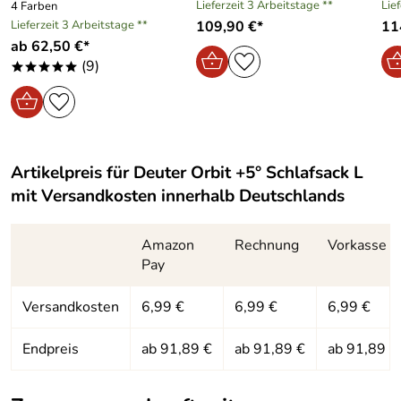
Lieferzeit 3 Arbeitstage **
Lie
4 Farben
Material:
Synthetik
bequem. Mein Highlight ist der Reißverschluss, weil
Lieferzeit 3 Arbeitstage **
109,90 €*
11
dieser nicht verklemmen kann mit dem Stoff. In Größe L
ab 62,50 €*
Innenmaterial:
High-Loft Hollowfibre
mehr als genug Platz. Würde ich definitiv wieder kaufen.
(9)
*****
Kaufdatum: 29.11.2023
Füllung:
High-Loft Hollowfibre
Bewertungsdatum: 09.12.2023
Artikelpreis für
Deuter Orbit +5° Schlafsack L
mit Versandkosten innerhalb Deutschlands
Amazon
Rechnung
Vorkasse
Pay
Versandkosten
6,99 €
6,99 €
6,99 €
Endpreis
ab 91,89 €
ab 91,89 €
ab 91,89 €