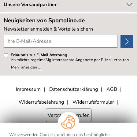
Retourenabwicklung
Unsere Versandpartner
Neu
Lieferbedingungen
Sale %
Neuigkeiten von Sportolino.de
Kundenlogin
Kundenbewertungen (20.178)
Newsletter anmelden & Vorteile sichern
4,8/5
*****
Erlaubnis zur E-Mail-Werbung
Ich möchte regelmäßig interessante Angebote per E-Mail erhalten.
Meine E-Mail-Adresse wird nicht an andere Unternehmen
Mehr anzeigen ...
weitergegeben. Zu statistischen Zwecken wird in anonymer Form
ausgewertet, welche Links im Newsletter geklickt werden. Dabei ist
nicht erkennbar, welche konkrete Person geklickt hat. Diese
Einwilligung zur Nutzung meiner E-Mail- Adresse für Werbezwecke
kann ich jederzeit mit Wirkung für die Zukunft widerrufen, indem ich
Impressum
Datenschutzerklärung
AGB
den Link "Abmelden" am Ende des Newsletters anklicke oder die
Option Newsletter im Mitgliederbereich deaktiviere. Die
Datenschutzerklärung
habe ich zur Kenntnis genommen.
Widerrufsbelehrung
Widerrufsformular
Vertrag widerrufen
Wir verwenden Cookies, um Ihnen das bestmögliche