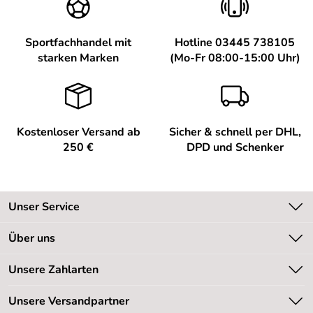
Sportfachhandel mit
Hotline 03445 738105
starken Marken
(Mo-Fr 08:00-15:00 Uhr)
Kostenloser Versand ab
Sicher & schnell per DHL,
250 €
DPD und Schenker
Unser Service
Kontakt
Über uns
Kundeninformationen
Unsere Bestseller
Unsere Zahlarten
Newsletter
Marken
Retourenabwicklung
Unsere Versandpartner
Neu