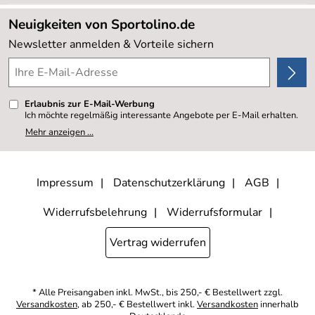
Lieferbedingungen
Sale %
Neuigkeiten von Sportolino.de
Kundenlogin
Kundenbewertungen (20.178)
Newsletter anmelden & Vorteile sichern
4,8/5
*****
Erlaubnis zur E-Mail-Werbung
Ich möchte regelmäßig interessante Angebote per E-Mail erhalten.
Meine E-Mail-Adresse wird nicht an andere Unternehmen
Mehr anzeigen ...
weitergegeben. Zu statistischen Zwecken wird in anonymer Form
ausgewertet, welche Links im Newsletter geklickt werden. Dabei ist
nicht erkennbar, welche konkrete Person geklickt hat. Diese
Einwilligung zur Nutzung meiner E-Mail- Adresse für Werbezwecke
kann ich jederzeit mit Wirkung für die Zukunft widerrufen, indem ich
Impressum
Datenschutzerklärung
AGB
den Link "Abmelden" am Ende des Newsletters anklicke oder die
Option Newsletter im Mitgliederbereich deaktiviere. Die
Datenschutzerklärung
habe ich zur Kenntnis genommen.
Widerrufsbelehrung
Widerrufsformular
Vertrag widerrufen
* Alle Preisangaben inkl. MwSt., bis 250,- € Bestellwert zzgl.
Versandkosten
, ab 250,- € Bestellwert inkl.
Versandkosten
innerhalb