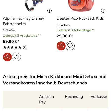
Trittfläche:
ca. 30 x 11 cm
unterstreicht den funktionalen Aufbau.
Alpina Hackney Disney
Deuter Pico Rucksack Kids
Hersteller: Micro Mobility GmbH, Fuhrmannstr. 7, 72351
Fahrradhelm
5 Farben
Geislingen-Binsdorf, info@micro-mobility.de
Lieferzeit 3 Arbeitstage **
1 Größe
Lieferzeit 3 Arbeitstage **
29,90 €*
59,90 €*
(6)
*****
Artikelpreis für
Micro Kickboard Mini Deluxe
mit
Versandkosten innerhalb Deutschlands
Amazon
Rechnung
Vorkasse
Pay