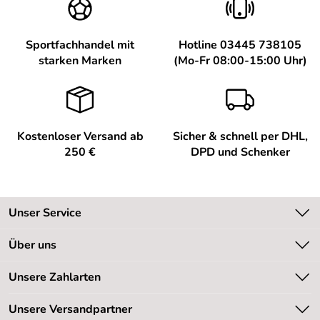
Sportfachhandel mit
Hotline 03445 738105
starken Marken
(Mo-Fr 08:00-15:00 Uhr)
Kostenloser Versand ab
Sicher & schnell per DHL,
250 €
DPD und Schenker
Unser Service
Kontakt
Über uns
Kundeninformationen
Unsere Bestseller
Unsere Zahlarten
Newsletter
Marken
Retourenabwicklung
Unsere Versandpartner
Neu