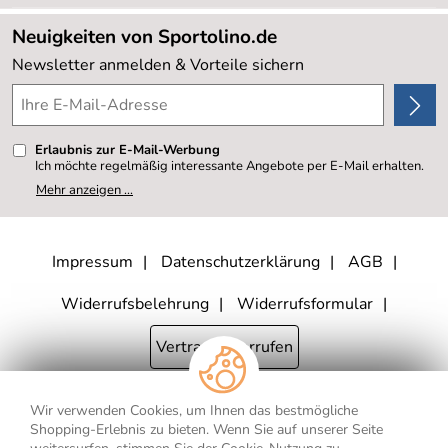
Lieferbedingungen
Sale %
Neuigkeiten von Sportolino.de
Kundenlogin
Kundenbewertungen (20.177)
Newsletter anmelden & Vorteile sichern
4,8/5
*****
Erlaubnis zur E-Mail-Werbung
Ich möchte regelmäßig interessante Angebote per E-Mail erhalten.
Meine E-Mail-Adresse wird nicht an andere Unternehmen
Mehr anzeigen ...
weitergegeben. Zu statistischen Zwecken wird in anonymer Form
ausgewertet, welche Links im Newsletter geklickt werden. Dabei ist
nicht erkennbar, welche konkrete Person geklickt hat. Diese
Einwilligung zur Nutzung meiner E-Mail- Adresse für Werbezwecke
kann ich jederzeit mit Wirkung für die Zukunft widerrufen, indem ich
Impressum
Datenschutzerklärung
AGB
den Link "Abmelden" am Ende des Newsletters anklicke oder die
Option Newsletter im Mitgliederbereich deaktiviere. Die
Datenschutzerklärung
habe ich zur Kenntnis genommen.
Widerrufsbelehrung
Widerrufsformular
Vertrag widerrufen
Wir verwenden Cookies, um Ihnen das bestmögliche
* Alle Preisangaben inkl. MwSt., bis 250,- € Bestellwert zzgl.
Shopping-Erlebnis zu bieten. Wenn Sie auf unserer Seite
Versandkosten
, ab 250,- € Bestellwert inkl.
Versandkosten
innerhalb