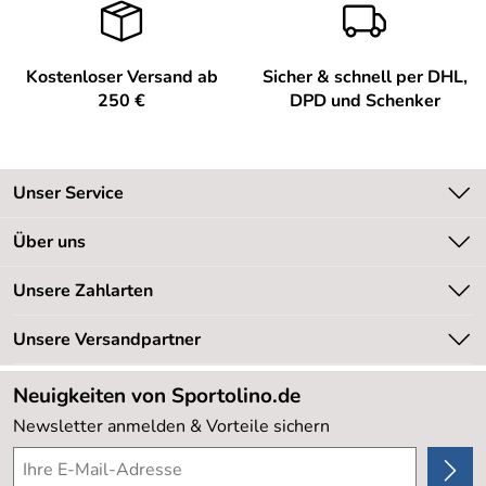
Kostenloser Versand ab
Sicher & schnell per DHL,
250 €
DPD und Schenker
Unser Service
Kontakt
Über uns
Kundeninformationen
Unsere Bestseller
Unsere Zahlarten
Newsletter
Marken
Retourenabwicklung
Unsere Versandpartner
Neu
Lieferbedingungen
Sale %
Neuigkeiten von Sportolino.de
Kundenlogin
Kundenbewertungen (20.177)
Newsletter anmelden & Vorteile sichern
4,8/5
*****