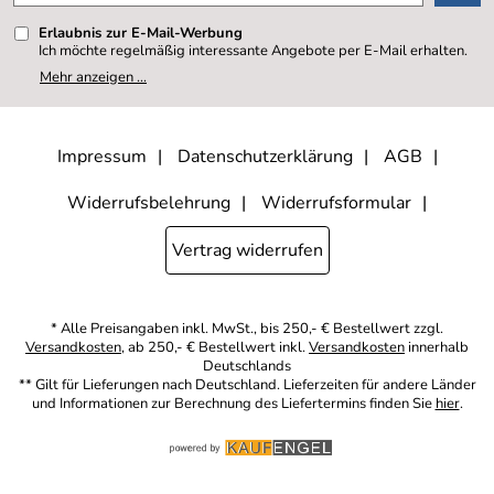
Erlaubnis zur E-Mail-Werbung
Ich möchte regelmäßig interessante Angebote per E-Mail erhalten.
Meine E-Mail-Adresse wird nicht an andere Unternehmen
Mehr anzeigen ...
weitergegeben. Zu statistischen Zwecken wird in anonymer Form
ausgewertet, welche Links im Newsletter geklickt werden. Dabei ist
nicht erkennbar, welche konkrete Person geklickt hat. Diese
Einwilligung zur Nutzung meiner E-Mail- Adresse für Werbezwecke
kann ich jederzeit mit Wirkung für die Zukunft widerrufen, indem ich
Impressum
Datenschutzerklärung
AGB
den Link "Abmelden" am Ende des Newsletters anklicke oder die
Option Newsletter im Mitgliederbereich deaktiviere. Die
Datenschutzerklärung
habe ich zur Kenntnis genommen.
Widerrufsbelehrung
Widerrufsformular
Vertrag widerrufen
* Alle Preisangaben inkl. MwSt., bis 250,- € Bestellwert zzgl.
Versandkosten
, ab 250,- € Bestellwert inkl.
Versandkosten
innerhalb
Deutschlands
** Gilt für Lieferungen nach Deutschland. Lieferzeiten für andere Länder
und Informationen zur Berechnung des Liefertermins finden Sie
hier
.