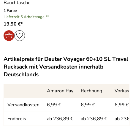
Bauchtasche
1 Farbe
Hersteller: deuter Sport GmbH, Daimlerstraße 23, 86368
Lieferzeit 5 Arbeitstage **
Gersthofen, https://www.deuter.com
19,90 €*
Artikelpreis für
Deuter Voyager 60+10 SL Travel
Rucksack
mit Versandkosten innerhalb
Deutschlands
Amazon Pay
Rechnung
Vorkass
Versandkosten
6,99 €
6,99 €
6,99 €
Endpreis
ab 236,89 €
ab 236,89 €
ab 236,