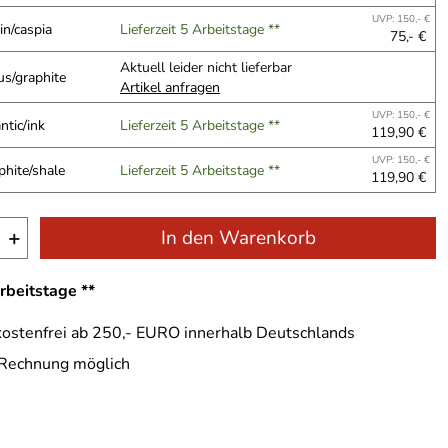
UVP: 150,- €
in/caspia
Lieferzeit 5 Arbeitstage **
75,- €
Aktuell leider nicht lieferbar
us/graphite
Artikel anfragen
UVP: 150,- €
ntic/ink
Lieferzeit 5 Arbeitstage **
119,90 €
UVP: 150,- €
phite/shale
Lieferzeit 5 Arbeitstage **
119,90 €
+
In den Warenkorb
Arbeitstage **
ostenfrei ab 250,- EURO innerhalb Deutschlands
 Rechnung möglich