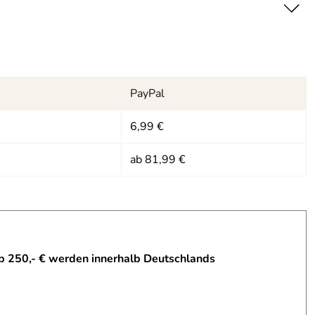
PayPal
6,99 €
ab 81,99 €
p schnell zu entnehmen passt auch super. Ein richtig guter
b 250,- € werden innerhalb Deutschlands