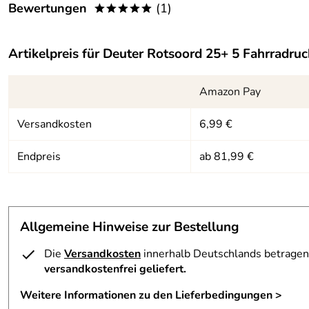
Bewertungen
(1)
*****
Gewicht:
ca. 1.180 g
5,0
*****
Maße:
ca. 52 x 30 x 19 cm (H x B x T)
Artikelpreis für
Deuter Rotsoord 25+ 5 Fahrradruc
5
Material:
130D Polyamid High Tenacity
4
Amazon Pay
Volumen:
ca. 25 + 5 Liter
3
Versandkosten
6,99 €
2
1
Endpreis
ab 81,99 €
Andreas
Verifizierte Bewertung
*****
Top Rucksack! Große Fächer und vor allem eine große, in sic
Rucksack!!
Allgemeine Hinweise zur Bestellung
Kaufdatum: 05.07.2026
Bewertungsdatum: 25.07.2026
Die
Versandkosten
innerhalb Deutschlands betragen 
versandkostenfrei geliefert.
Weitere Informationen zu den Lieferbedingungen >