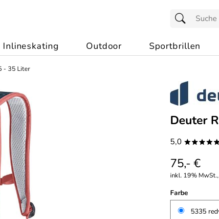
Inlineskating
Outdoor
Sportbrillen
 - 35 Liter
Deuter R
5,0
****
75,- €
inkl. 19% MwSt.,
Farbe
5335 red