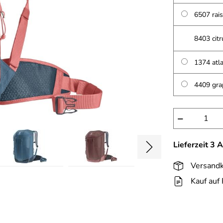
6507 rais
8403 citr
1374 atla
4409 gra
−
Lieferzeit 3 
Versandk
Kauf auf