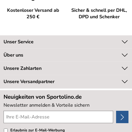
Kostenloser Versand ab
Sicher & schnell per DHL,
250 €
DPD und Schenker
Unser Service
Kontakt
Über uns
Kundeninformationen
Unsere Bestseller
Unsere Zahlarten
Newsletter
Marken
Retourenabwicklung
Unsere Versandpartner
Neu
Lieferbedingungen
Sale %
Neuigkeiten von Sportolino.de
Kundenlogin
Kundenbewertungen (20.177)
Newsletter anmelden & Vorteile sichern
4,8/5
*****
Erlaubnis zur E-Mail-Werbung