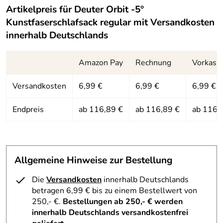
Füllung:
High-Loft Hollowfibre
Artikelpreis für
Deuter Orbit -5°
Kunstfaserschlafsack regular
mit Versandkosten
innerhalb Deutschlands
Amazon Pay
Rechnung
Vorkass
Versandkosten
6,99 €
6,99 €
6,99 €
Endpreis
ab 116,89 €
ab 116,89 €
ab 116,
Allgemeine Hinweise zur Bestellung
Die
Versandkosten
innerhalb Deutschlands
betragen 6,99 € bis zu einem Bestellwert von
250,- €.
Bestellungen ab 250,- € werden
innerhalb Deutschlands versandkostenfrei