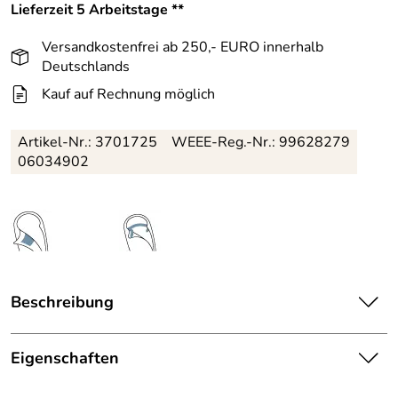
Lieferzeit 5 Arbeitstage **
Versandkostenfrei ab 250,- EURO innerhalb
Deutschlands
Kauf auf Rechnung möglich
Artikel-Nr.:
3701725
WEEE-Reg.-Nr.: 99628279
06034902
Beschreibung
Aus recycelten Materialien und ohne Nähte, damit wird
eine höhere Temperaturperformance erzielt und vor dem
Eigenschaften
Eindringen von Nässe geschützt. Der Deuter Orbit -5° R
Ausstattung
ist ideal für herbstliche Ausflüge. Durch die Verwendung