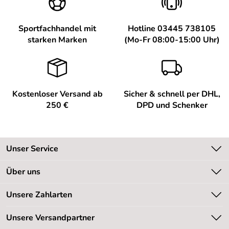
Sportfachhandel mit
Hotline 03445 738105
starken Marken
(Mo-Fr 08:00-15:00 Uhr)
Kostenloser Versand ab
Sicher & schnell per DHL,
250 €
DPD und Schenker
Unser Service
Kontakt
Über uns
Kundeninformationen
Unsere Bestseller
Unsere Zahlarten
Newsletter
Marken
Retourenabwicklung
Unsere Versandpartner
Neu