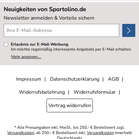
Lieferbedingungen
Sale %
Neuigkeiten von Sportolino.de
Kundenlogin
Kundenbewertungen (20.177)
Newsletter anmelden & Vorteile sichern
4,8/5
*****
Erlaubnis zur E-Mail-Werbung
Ich möchte regelmäßig interessante Angebote per E-Mail erhalten.
Meine E-Mail-Adresse wird nicht an andere Unternehmen
Mehr anzeigen ...
weitergegeben. Zu statistischen Zwecken wird in anonymer Form
ausgewertet, welche Links im Newsletter geklickt werden. Dabei ist
nicht erkennbar, welche konkrete Person geklickt hat. Diese
Einwilligung zur Nutzung meiner E-Mail- Adresse für Werbezwecke
kann ich jederzeit mit Wirkung für die Zukunft widerrufen, indem ich
Impressum
Datenschutzerklärung
AGB
den Link "Abmelden" am Ende des Newsletters anklicke oder die
Option Newsletter im Mitgliederbereich deaktiviere. Die
Datenschutzerklärung
habe ich zur Kenntnis genommen.
Widerrufsbelehrung
Widerrufsformular
Vertrag widerrufen
* Alle Preisangaben inkl. MwSt., bis 250,- € Bestellwert zzgl.
Versandkosten
, ab 250,- € Bestellwert inkl.
Versandkosten
innerhalb
Deutschlands