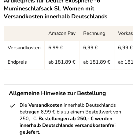
Artikelpreis für
Deuter Exosphere -6°
Mumineschlafsack SL Women
mit
Versandkosten innerhalb Deutschlands
Amazon Pay
Rechnung
Vorkass
Versandkosten
6,99 €
6,99 €
6,99 €
Endpreis
ab 181,89 €
ab 181,89 €
ab 181,
Allgemeine Hinweise zur Bestellung
Die
Versandkosten
innerhalb Deutschlands
betragen 6,99 € bis zu einem Bestellwert von
250,- €.
Bestellungen ab 250,- € werden
innerhalb Deutschlands versandkostenfrei
geliefert.