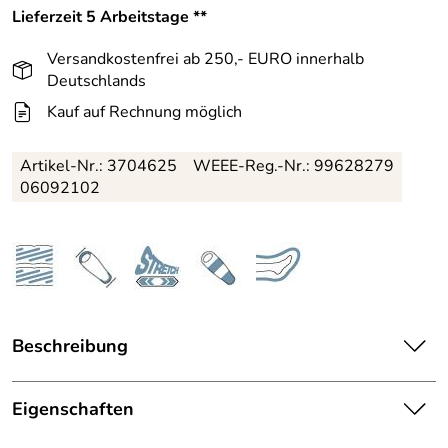
Lieferzeit 5 Arbeitstage **
Versandkostenfrei ab 250,- EURO innerhalb
Deutschlands
Kauf auf Rechnung möglich
Artikel-Nr.:
3704625
WEEE-Reg.-Nr.: 99628279
06092102
Beschreibung
Eigenschaften wie Bewegungsfreiheit, Bequemlichkeit
und überdies ein tolles Material lassen den Deuter
Eigenschaften
Exosphere -6° SL Mumienschlafsack Women zum
Ausstattung