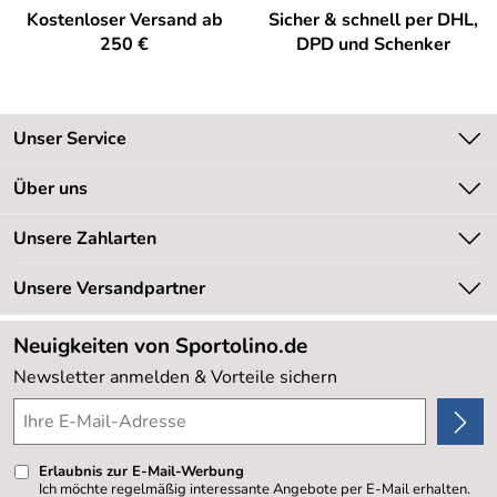
Kostenloser Versand ab
Sicher & schnell per DHL,
250 €
DPD und Schenker
Unser Service
Kontakt
Über uns
Kundeninformationen
Unsere Bestseller
Unsere Zahlarten
Newsletter
Marken
Retourenabwicklung
Unsere Versandpartner
Neu
Lieferbedingungen
Sale %
Neuigkeiten von Sportolino.de
Kundenlogin
Kundenbewertungen (20.178)
Newsletter anmelden & Vorteile sichern
4,8/5
*****
Erlaubnis zur E-Mail-Werbung
Ich möchte regelmäßig interessante Angebote per E-Mail erhalten.