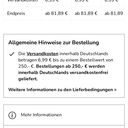
die als zusätzliche Organisation dient.
Endpreis
ab 81,89 €
ab 81,89 €
ab 81,89 €
Hersteller: deuter Sport GmbH, Daimlerstraße 23, 86368
Gersthofen, https://www.deuter.com
Allgemeine Hinweise zur Bestellung
Die
Versandkosten
innerhalb Deutschlands
betragen 6,99 € bis zu einem Bestellwert von
250,- €.
Bestellungen ab 250,- € werden
innerhalb Deutschlands versandkostenfrei
geliefert.
Weitere Informationen zu den Lieferbedingungen >
Mehr Informationen