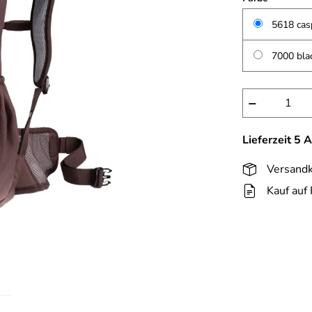
5618 casp
7000 bla
−
Lieferzeit 5 
Versandk
Kauf auf