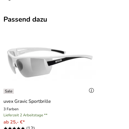
Ausstattung
Passend dazu
Volumen:
28 Liter
uvex Gravic Sportbrille
3 Farben
Lieferzeit 2 Arbeitstage **
ab 25,- €*
(12)
*****