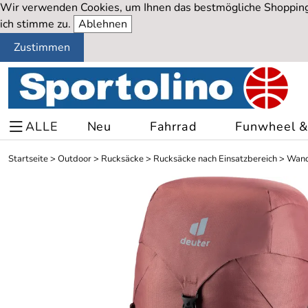
Wir verwenden Cookies, um Ihnen das bestmögliche Shopping-
ich stimme zu.
Ablehnen
Zustimmen
ALLE
Neu
Fahrrad
Funwheel & 
Startseite
>
Outdoor
>
Rucksäcke
>
Rucksäcke nach Einsatzbereich
>
Wand