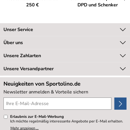
250 €
DPD und Schenker
Unser Service
Kontakt
Über uns
Kundeninformationen
Unsere Bestseller
Unsere Zahlarten
Newsletter
Marken
Retourenabwicklung
Unsere Versandpartner
Neu
Lieferbedingungen
Sale %
Neuigkeiten von Sportolino.de
Kundenlogin
Kundenbewertungen (20.177)
Newsletter anmelden & Vorteile sichern
4,8/5
*****
Erlaubnis zur E-Mail-Werbung
Ich möchte regelmäßig interessante Angebote per E-Mail erhalten.
Meine E-Mail-Adresse wird nicht an andere Unternehmen
Mehr anzeigen ...
weitergegeben. Zu statistischen Zwecken wird in anonymer Form