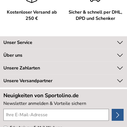
Kostenloser Versand ab
Sicher & schnell per DHL,
250 €
DPD und Schenker
Unser Service
Kontakt
Über uns
Kundeninformationen
Unsere Bestseller
Unsere Zahlarten
Newsletter
Marken
Retourenabwicklung
Unsere Versandpartner
Neu
Lieferbedingungen
Sale %
Neuigkeiten von Sportolino.de
Kundenlogin
Kundenbewertungen (20.177)
Newsletter anmelden & Vorteile sichern
4,8/5
*****