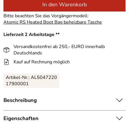
In den Warenkorb
Bitte beachten Sie das Vorgängermodell:
Atomic RS Heated Boot Bag beheizbare Tasche
Lieferzeit 2 Arbeitstage **
Versandkostenfrei ab 250,- EURO innerhalb
Deutschlands
Kauf auf Rechnung möglich
Artikel-Nr.:
AL5047220
17900001
Beschreibung
Athleten erprobt, ideal für Rennen, die Atomic RS Heated
Bootbag beheizbare Tasche. Skischuhtasche mit
Eigenschaften
integriertem Heizsystem für zu Hause (220 V) über einen