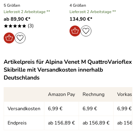
5 Größen
4 Größen
Hersteller: Alpina Sport + Optik-Vertriebs-GmbH,
Lieferzeit 2 Arbeitstage **
Lieferzeit 2 Arbeitstage **
Hirschbergstrasse 8-10, 85254 Sulzemoos, info@alpina-
ab 89,90 €*
134,90 €*
sports.de
(3)
*****
Artikelpreis für
Alpina Venet M QuattroVarioflex
Skibrille
mit Versandkosten innerhalb
Deutschlands
Amazon Pay
Rechnung
Vorkass
Versandkosten
6,99 €
6,99 €
6,99 €
Endpreis
ab 156,89 €
ab 156,89 €
ab 156,