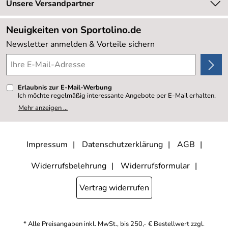
Retourenabwicklung
Unsere Versandpartner
Neu
Lieferbedingungen
Sale %
Neuigkeiten von Sportolino.de
Kundenlogin
Kundenbewertungen (20.177)
Newsletter anmelden & Vorteile sichern
4,8/5
*****
Erlaubnis zur E-Mail-Werbung
Ich möchte regelmäßig interessante Angebote per E-Mail erhalten.
Meine E-Mail-Adresse wird nicht an andere Unternehmen
Mehr anzeigen ...
weitergegeben. Zu statistischen Zwecken wird in anonymer Form
ausgewertet, welche Links im Newsletter geklickt werden. Dabei ist
nicht erkennbar, welche konkrete Person geklickt hat. Diese
Einwilligung zur Nutzung meiner E-Mail- Adresse für Werbezwecke
kann ich jederzeit mit Wirkung für die Zukunft widerrufen, indem ich
Impressum
Datenschutzerklärung
AGB
den Link "Abmelden" am Ende des Newsletters anklicke oder die
Option Newsletter im Mitgliederbereich deaktiviere. Die
Datenschutzerklärung
habe ich zur Kenntnis genommen.
Widerrufsbelehrung
Widerrufsformular
Vertrag widerrufen
* Alle Preisangaben inkl. MwSt., bis 250,- € Bestellwert zzgl.